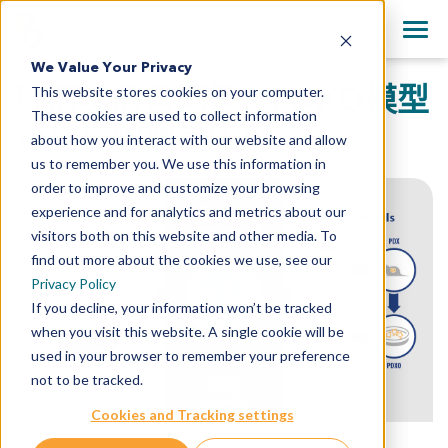
+1 858 622 2900
Clos
English
We Value Your Privacy
All Contact Information
肿瘤类器官问答：PDXO模型
This website stores cookies on your computer.
日本語
These cookies are used to collect information
简体中文
和免疫肿瘤学应用
about how you interact with our website and allow
us to remember you. We use this information in
order to improve and customize your browsing
experience and for analytics and metrics about our
visitors both on this website and other media. To
find out more about the cookies we use, see our
Privacy Policy
If you decline, your information won’t be tracked
when you visit this website. A single cookie will be
used in your browser to remember your preference
not to be tracked.
Cookies and Tracking settings