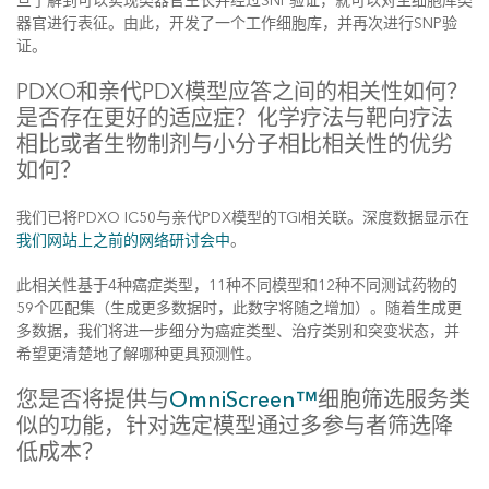
旦了解到可以实现类器官生长并经过SNP验证，就可以对主细胞库类
器官进行表征。由此，开发了一个工作细胞库，并再次进行SNP验
证。
PDXO和亲代PDX模型应答之间的相关性如何？
是否存在更好的适应症？化学疗法与靶向疗法
相比或者生物制剂与小分子相比相关性的优劣
如何？
我们已将PDXO IC50与亲代PDX模型的TGI相关联。深度数据显示在
我们网站上之前的网络研讨会中
。
此相关性基于4种癌症类型，11种不同模型和12种不同测试药物的
59个匹配集（生成更多数据时，此数字将随之增加）。随着生成更
多数据，我们将进一步细分为癌症类型、治疗类别和突变状态，并
希望更清楚地了解哪种更具预测性。
您是否将提供与
OmniScreen™
细胞筛选服务类
似的功能，针对选定模型通过多参与者筛选降
低成本？