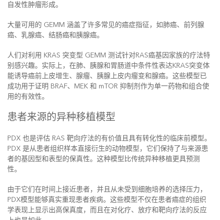
自发性肿瘤形成。
大量可用的 GEMM 涵盖了许多常见的癌症指征，如肺癌、前列腺
癌、乳腺癌、结肠癌和胰腺癌。
人们对利用 KRAS 突变型 GEMM 测试针对RAS癌基因家族的疗法特
别感兴趣。实际上，在肺、胰腺和胃肠道中条件性表达KRAS突变体
能诱导癌前上皮增生、腺瘤、胰腺上皮内瘤变和腺癌。这些模型已
成功用于证明 BRAF、MEK 和 mTOR 抑制剂作为单一药物和组合使
用的有效性。
患者来源的异种移植模型
PDX 也是评估 RAS 靶向疗法的有价值且具有转化性的临床前模型。
PDX 是从患者组织样本直接衍生的动物模型，它们保持了与来源患
者的基因型和表型的保真性。这种模型比传统异种移植更具预测
性。
由于它们在时间上接近患者，并且从未受到细胞培养的选择压力，
PDX模型能够真实重现患者疾病。这些模型不仅在患者癌症的组织
学表现上显示出高保真度，而且在对化疗、放疗和靶向疗法的反应