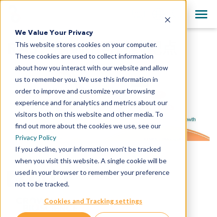
+1 858 622 2900
Clos
English
We Value Your Privacy
All Contact Information
RAS：围剿不可成药靶点
This website stores cookies on your computer.
日本語
These cookies are used to collect information
简体中文
about how you interact with our website and allow
us to remember you. We use this information in
order to improve and customize your browsing
experience and for analytics and metrics about our
visitors both on this website and other media. To
find out more about the cookies we use, see our
Privacy Policy
If you decline, your information won’t be tracked
Aaron Hua, PhD
,
2024年6月18日
when you visit this website. A single cookie will be
used in your browser to remember your preference
not to be tracked.
Cookies and Tracking settings