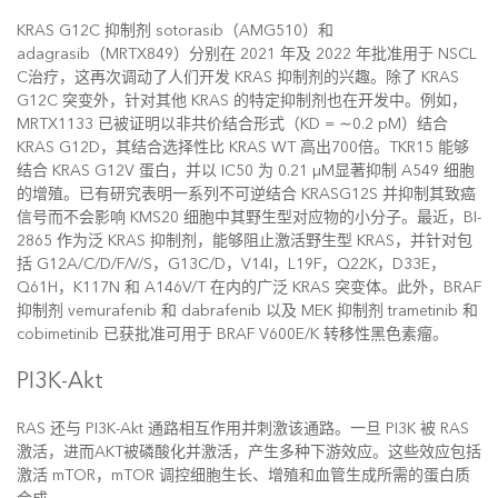
KRAS G12C 抑制剂 sotorasib（AMG510）和
adagrasib（MRTX849）分别在 2021 年及 2022 年批准用于 NSCL
C治疗，这再次调动了人们开发 KRAS 抑制剂的兴趣。除了 KRAS
G12C 突变外，针对其他 KRAS 的特定抑制剂也在开发中。例如，
MRTX1133 已被证明以非共价结合形式（KD = ∼0.2 pM）结合
KRAS G12D，其结合选择性比 KRAS WT 高出700倍。TKR15 能够
结合 KRAS G12V 蛋白，并以 IC50 为 0.21 µM显著抑制 A549 细胞
的增殖。已有研究表明一系列不可逆结合 KRASG12S 并抑制其致癌
信号而不会影响 KMS20 细胞中其野生型对应物的小分子。最近，BI-
2865 作为泛 KRAS 抑制剂，能够阻止激活野生型 KRAS，并针对包
括 G12A/C/D/F/V/S，G13C/D，V14I，L19F，Q22K，D33E，
Q61H，K117N 和 A146V/T 在内的广泛 KRAS 突变体。此外，BRAF
抑制剂 vemurafenib 和 dabrafenib 以及 MEK 抑制剂 trametinib 和
cobimetinib 已获批准可用于 BRAF V600E/K 转移性黑色素瘤。
PI3K-Akt
RAS 还与 PI3K-Akt 通路相互作用并刺激该通路。一旦 PI3K 被 RAS
激活，进而AKT被磷酸化并激活，产生多种下游效应。这些效应包括
激活 mTOR，mTOR 调控细胞生长、增殖和血管生成所需的蛋白质