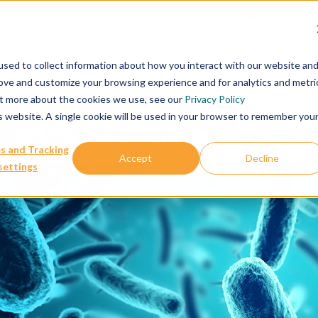
联系我们
数据库
关于我们
科学
sed to collect information about how you interact with our website an
rove and customize your browsing experience and for analytics and metri
out more about the cookies we use, see our
Privacy Policy
is website. A single cookie will be used in your browser to remember you
基因组测序和分析技术深入了解
s and Tracking
Accept
Decline
settings