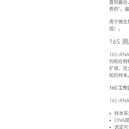
直到最近
养的”。
用于微生
组）。
16S 
16S 
列和在物
扩增，还
知的样本
16S 
16S r
样本采
DNA
选定可