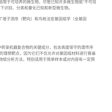
局限于可培养的微生物，尽管已知许多微生物是“不可培
况下识别、分类和量化已知和新型微生物。
NA）扩增子测序（靶向）和鸟枪法宏基因组学（全基因
生菌中转录机器复合物的关键成分，包含高度保守的遗传序
分析的理想靶点，因为它们不仅允许对基因组材料进行普遍
物组分析方法，特别适用于简单样本或对内容有一定预