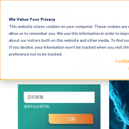
Search
服务
We Value Your Privacy
This website stores cookies on your computer. These cookies are u
allow us to remember you. We use this information in order to imp
about our visitors both on this website and other media. To find 
If you decline, your information won’t be tracked when you visit th
利用
preference not to be tracked.
搜索博客
Cookie
请填写此必填字段。