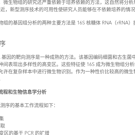
，微生物组的研究还严重依赖于培养依赖的方法，这自然将分析
最近，新型测序技术的可用性使研究人员能够在不依赖培养的情
物组的基因组分析的两种主要方法是 16S 核糖体 RNA（rR
测序
rRNA 基因的靶向测序是一种成熟的方法。该基因编码细菌和古
种间表现出多样性的高变区。这些特征使 16S 成为微生物组
允许在复杂样本中进行微生物识别。作为一种性价比较高的微生
。
工作流程和生物信息学分析
RNA测序的基本工作流程如下：
集
提取
变区的基于 PCR 的扩增