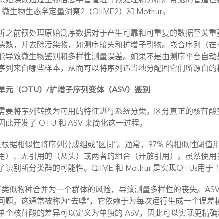
、微生物生态学定量洞察2（QIIME2）和 Mothur。
析之前预处理原始测序数据对于产生可靠和可重复的数据至关重
读数，并去除污染物，如测序接头和扩增子引物。嵌合序列（在
能导致微生物鉴别和多样性测量误差。如果不是由测序平台自动
序列来自哪些样本，从而可以将序列适当地分配回它们所源自的
单元（OTU）/扩增子序列变体（ASV）鉴别
需要将序列转换为可用的特征进行系统分类。区分真正的核苷酸
此开发了 OTU 和 ASV 来简化这一过程。
方法根据相似性将序列分成组或“区间”。通常，97% 的相似性
用）、无引用的（从头）或两者的组合（开放引用）。虽然使用
识别新分类群的可能性。QIIME 和 Mothur 是实现OTUs用于 
有将类似物种合并为一个群体的风险，导致测量多样性的丧失。AS
问题。这通常被称为“去噪”，它依赖于为每次运行生成一个误差
单个核苷酸的差异可以定义为单独的 ASV，因此可以实现更精确和