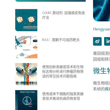
OX40 激动剂 :加强癌症免疫
疗法
Hengyuan
RAS：围剿不可成药靶点
基因组测
因组和转
使用创新类器官技术和生物
微生
标志物分析进行肿瘤药物筛
选的常见技术问题指南
微生物组
系统的
疾
使用成体干细胞的独家类器
官技术推进抗癌药物发现