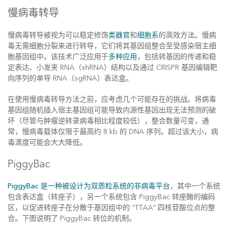
慢病毒转导
慢病毒转导被视为可以稳定修饰
类器官
和
细胞系
的高效方法。慢病
毒无需细胞分裂来进行转导，它们将其基因组整合至受感染宿主细
胞基因组中。该技术广泛应用于
多种应用
，包括转基因的传递和稳
定表达、小发夹 RNA（shRNA）结构以及通过 CRISPR 基因编辑靶
向序列的单导 RNA（sgRNA）表达盒。
在使用慢病毒转导方法之前，应考虑几个可能存在的挑战。将病毒
基因组随机插入宿主基因组可能导致内源性基因出现无法预测的破
坏（尽管与肿瘤逆转录病毒相比程度较低），整合数量可变，通
常，慢病毒载体仅限于最高约 8 kb 的 DNA 序列。超过该大小，病
毒滴度可能会大大降低。
PiggyBac
PiggyBac 是一种被设计为双质粒系统的非病毒平台
，其中一个系统
包含表达盒（转座子），另一个系统包含 PiggyBac 转座酶的编码
区，以促进转座子在分散于基因组中的 “TTAA” 四核苷酸位点的整
合。下图说明了 PiggyBac 转位的机制。