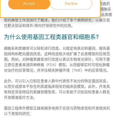
Accept
Decline
本文探讨了基因工程类器官和细胞系的应用，以扩大和加速抗癌药
物的发现和开发。我们首先简要概述了用于开发工程类器官/细胞系
的两种主要方法（即慢病毒转导和 PiggyBac），之后对生成此类模
型的典型工作流进行了概述。我们介绍了多个病例研究，以展示其
在靶点验证和体外/体内疗效研究中的应用。
为什么使用基因工程类器官和细胞系?
细胞系和类器官可以轻松进行改造，以稳定地表达转基因、报告基
因结构和靶向基因改变。这种改造极大地扩展了此类模型的应用范
围。例如，对肿瘤类器官进行改造以表达生物发光探针，可用于建
立原位患者来源异种移植（PDX）模型，从而能够实时可视化肿瘤
对治疗的应答情况，并评估相关肿瘤环境（TME）中的应答情况。
此外，可以引入已知在患者人群中代表性不充分的特定基因突变，
从而生成原本不存在的高度临床相关的临床前模型。此外，开发具
有特定突变特征的类器官模型库，可以有助于识别目标患者人群及
开发精准医疗方法。
基因工程体外模型正越来越多地用于实现与药物发现和开发相关的
以下类型的研究：