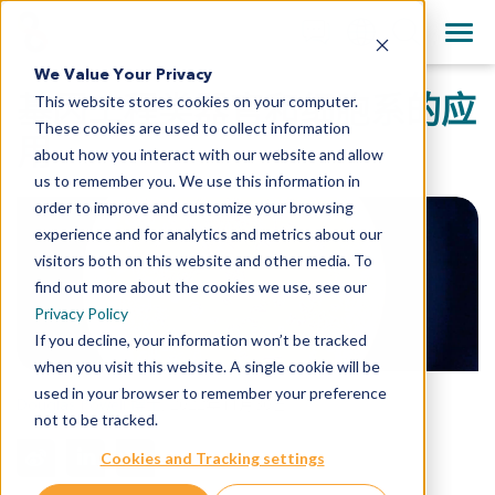
+1 858 622 2900
Clos
English
We Value Your Privacy
All Contact Information
基因工程类器官和细胞系的应
This website stores cookies on your computer.
日本語
These cookies are used to collect information
简体中文
用
about how you interact with our website and allow
us to remember you. We use this information in
order to improve and customize your browsing
experience and for analytics and metrics about our
visitors both on this website and other media. To
find out more about the cookies we use, see our
Privacy Policy
If you decline, your information won’t be tracked
when you visit this website. A single cookie will be
used in your browser to remember your preference
Douglas Powell 博士
,
2022年11月30日
not to be tracked.
Cookies and Tracking settings