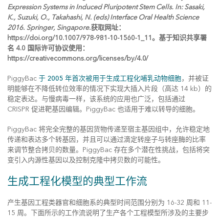
Expression Systems in Induced Pluripotent Stem Cells. In: Sasaki,
K., Suzuki, O., Takahashi, N. (eds) Interface Oral Health Science
2016. Springer, Singapore.
获取网址：
https://doi.org/10.1007/978-981-10-1560-1_11。基于知识共享署
名 4.0 国际许可协议使用：
https://creativecommons.org/licenses/by/4.0/
PiggyBac
于 2005 年首次被用于生成工程化哺乳动物细胞
，并被证
明能够在不降低转位效率的情况下实现大插入片段（高达 14 kb）的
稳定表达。与慢病毒一样，该系统的应用也广泛，包括通过
CRISPR 促进靶基因编辑。PiggyBac 也适用于难以转导的细胞。
PiggyBac 将完全完整的基因货物传递至宿主基因组中，允许稳定地
传递和表达多个转基因，并且可以通过滴定转座子与转座酶的比率
来调节整合拷贝的数量。PiggyBac 存在多个潜在性挑战，包括将突
变引入内源性基因以及控制克隆中拷贝数的可能性。
生成工程化模型的典型工作流
产生基因工程类器官和细胞系的典型时间范围分别为 16-32 周和 11-
15 周。下面所示的工作流说明了生产各个工程模型所涉及的主要步