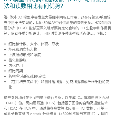
法和读数相比有何优势？
答:
体外 3D 模型中会发生大量细胞间相互作用，这在传统2D单层培
养中是无法实现的，因此3D模型中可供测量的参数更多。HCI和高内
涵分析（HCA）能够更深入地考察特定化合物的 3D 生物学和作用机
制，借助多重分析设计，可同时监测多种表型和形态终点，例如：
细胞核计数、大小、体积、形状
坏死和凋亡标志物
上皮层的形成和厚度
极化和肿胀
内化作用
细胞周期
药物/靶点的亚细胞定位
（在共培养实验中）监测肿瘤细胞、免疫细胞和成纤维细胞的变
化
这些参数均可在不同剂量下进行考察，以生成 IC
值和曲线下面积
50
（AUC）值。高内涵筛选（HCS）包括基于图像的自动高通量技术
和 HCA；在 HCA 中，通过将多参数算法应用于 HCI 数据，可基于
单孔分析完整的 z-stack 分析结果（>300种不同形态特征），因而