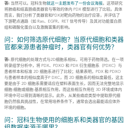
答:
当然可以。冠科生物
就这一主题发布了一份会议海报
。这项研究
将肺癌和结直肠癌类器官与等效的体内 PDX 模型进行了比较。具体
而言，我们分析了类器官和PDX对靶向药物的治疗应答，并评估了
下游靶点通路（如 Ras、EGFR、RET 信号传导）及其对功能蛋白质
组和磷酸化蛋白以及激酶富集的影响。
问：如何筛选原代细胞？当原代细胞和类器
官都来源患者肿瘤时，类器官有何优势？
答:
原代细胞的处理方式与2D细胞系相似，可用于药物筛选。在一项
转录组学分析中，将 PDX、PDXO 和 PDX 衍生细胞系（PDXC）与
患者样本和标准 2D 细胞系进行了比较；结果表明，PDX 和 PDXO
与患者样本的相似度高于P DXC，而 2D 细胞系的相似度最低，这主
要是由于 2D 细胞系需要适应在塑料表面生长，因而无法完整地显示
细胞-细胞或细胞-基质相互作用，而这些相互作用在 3D 环境或体内
环境中可以得到清晰的显示。此外，从某些癌症类型中提取原代细
胞仍然极具挑战性，在常用培养条件下，通常会选出最能适应体外
环境的细胞。
问：冠科生物使用的细胞系和类器官的基因
组数据来源于哪里？