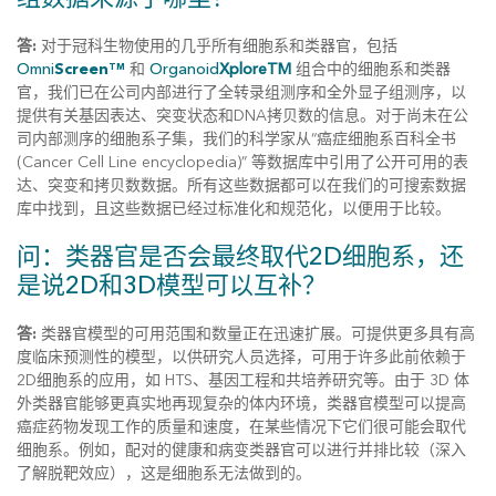
答:
对于冠科生物使用的几乎所有细胞系和类器官，包括
Omni
Screen
和
Organoid
XploreTM
组合中的细胞系和类器
TM
官，我们已在公司内部进行了全转录组测序和全外显子组测序，以
提供有关基因表达、突变状态和DNA拷贝数的信息。对于尚未在公
司内部测序的细胞系子集，我们的科学家从“癌症细胞系百科全书
(Cancer Cell Line encyclopedia)” 等数据库中引用了公开可用的表
达、突变和拷贝数数据。所有这些数据都可以在我们的可搜索数据
库中找到，且这些数据已经过标准化和规范化，以便用于比较。
问：类器官是否会最终取代2D细胞系，还
是说2D和3D模型可以互补？
答:
类器官模型的可用范围和数量正在迅速扩展。可提供更多具有高
度临床预测性的模型，以供研究人员选择，可用于许多此前依赖于
2D细胞系的应用，如 HTS、基因工程和共培养研究等。由于 3D 体
外类器官能够更真实地再现复杂的体内环境，类器官模型可以提高
癌症药物发现工作的质量和速度，在某些情况下它们很可能会取代
细胞系。例如，配对的健康和病变类器官可以进行并排比较（深入
了解脱靶效应），这是细胞系无法做到的。