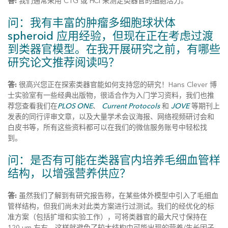
答:
我们通常采用 CTG 或 HCI 来测定类器官的细胞活力。
问：我有丰富的肿瘤多细胞球状体
spheroid 应用经验，但现在正在考虑过渡
到类器官模型。在我开展研究之前，有哪些
研究论文推荐阅读吗？
答:
很高兴您正在探索类器官能如何支持您的研究！Hans Clever 博
士实验室有一些经典出版物，很适合作为入门学习资料，我们也推
荐您查看我们在
PLOS ONE
、
Current Protocols
和
JOVE
等期刊上
发表的同行评审文章，以及大量学术会议海报、网络视频研讨会和
白皮书等，所有这些资料都可以在我们的微信服务账号中轻松找
到。
问：是否有可能在类器官内培养毛细血管样
结构，以增强营养供应？
答:
虽然我们了解到有研究报告称，在某些体外模型中引入了毛细血
管样结构，但我们尚未对此类方案进行过测试。我们的经优化的标
准方案（包括扩增和实验工作），可将类器官的最大尺寸保持在
120 µm 左右。这样就避免了较大结构中可能出现的营养/生长因子