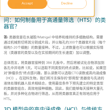
Accept
Decline
问：如何制备用于高通量筛选（HTS）的类
器官？
答:
类器官是在水凝胶/Matrigel 中培养和维持的多细胞结构，需要
通过机械剪切将其分割成片段，并以每孔约300个类器官片段（每个
结构5-20个细胞）的数量接种。不过，上述数量也可以根据实际情
况（类器官的类型以及在实验期间的生长速度）加以调整。
总体而言，将类器官接种到 384 孔板中，然后将被试化合物添加到
各孔中并培养 5天。可以选取不同类型的终点读数，比如说，如果您
对“肿瘤杀伤”终点感兴趣，那么读数可以选取CTG读数或高内涵成像
（HCI）。在冠科生物，我们将冷冻保存的“即用型”类器官与先进的
液体处理机器人技术相结合，使用最佳条件下预先建立的特定类型
的类器官组合，高效地接种细胞。因此，我们能够每天接种大量孔
板，并对多种化合物进行筛选，从而将类器官真正有效地应用于
HTS。
3D 模型中的高内涵成像（HCI）与传统方