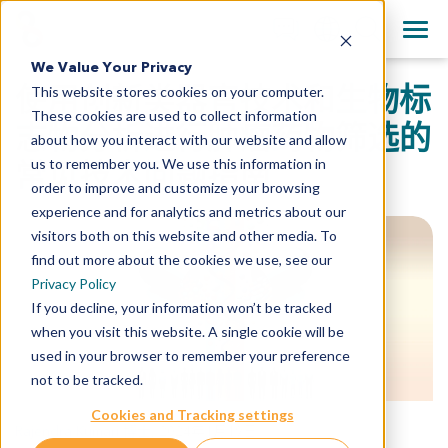
+1 858 622 2900
Clos
English
We Value Your Privacy
All Contact Information
使用创新类器官技术和生物标
This website stores cookies on your computer.
日本語
These cookies are used to collect information
简体中文
志物分析进行肿瘤药物筛选的
about how you interact with our website and allow
us to remember you. We use this information in
常见技术问题指南
order to improve and customize your browsing
experience and for analytics and metrics about our
visitors both on this website and other media. To
find out more about the cookies we use, see our
Privacy Policy
If you decline, your information won’t be tracked
when you visit this website. A single cookie will be
used in your browser to remember your preference
not to be tracked.
Cookies and Tracking settings
Rajendra Kumari 博士
,
2024年1月19日