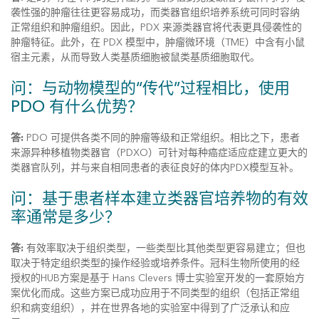
袭性强的肿瘤往往更容易成功，而类器官组织培养系统可同时容纳
正常组织和肿瘤组织。因此，PDX 来源类器官将代表更具侵袭性的
肿瘤特征。此外，在 PDX 模型中，肿瘤微环境（TME）中含有小鼠
宿主元素，从而导致人类基质细胞被鼠类基质细胞取代。
问：与动物模型的“传代”过程相比，使用
PDO 有什么优势？
答:
PDO 可提供各类不同的肿瘤等级和正常组织。相比之下，患者
来源异种移植物类器官（PDXO）可针对每种癌症适应症建立更大的
类器官队列，并与来自相同患者的表征良好的体内PDX模型互补。
问：基于患者样本建立类器官培养物的有效
率通常是多少？
答:
有效率取决于组织类型，一些类型比其他类型更容易建立；但也
取决于特定组织类型的操作经验或培养条件。冠科生物所使用的经
授权的HUB方案是基于 Hans Clevers 博士实验室开发的一套原始方
案优化而成。这些方案已成功应用于不同类型的组织（包括正常组
织和病变组织），并在世界各地的实验室中得到了广泛承认和应