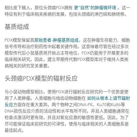
相比皮下植入，原位头颈癌PDX拥有
更“自然”的肿瘤微环境
。这一
特征有利于临床相关疾病的发展，包括头颈癌的淋巴结和肺转移。
基质组成
PDX模型保留其
原始患者-肿瘤基质组成
，这在肿瘤生存能力、细胞
信号传导和治疗耐药性中起着关键作用。这意味着尽管在经过多次
模型传代后小鼠基质将开始占主导地位，PDX仍能用于开展更多的
临床相关研究。因此，建立早期传代数PDX模型库对于维持人类疾
病相关的研究至关重要。
头颈癌PDX模型的辐射反应
与小鼠动物模型相比，使用PDX进行辐射反应研究的一个优势是使
用了人类肿瘤。人类细胞与啮齿动物细胞在
如何从根本上调节辐射
反应
方面存在重大差异。两个物种之间DNA-PK、Ku70和Ku86等
DNA损伤反应介质的活动性和水平有所不同，并且人类细胞通常在
检查点激活时更有效，并且对氧化应激的敏感性更低。因此，为了
尽可能保证临床前研究的可译性，使用与临床相关的人类细胞系是
最佳起点。