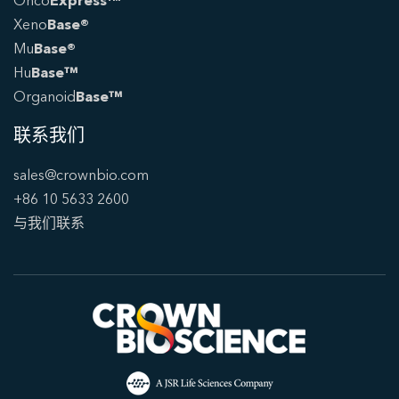
Onco
Express™
Xeno
Base®
Mu
Base®
Hu
Base™
Organoid
Base™
联系我们
sales@crownbio.com
+86 10 5633 2600
与我们联系