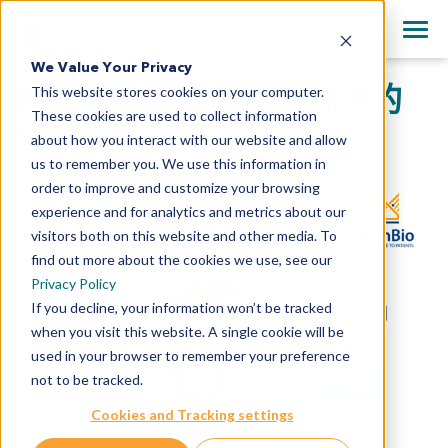
+1 858 622 2900
Clos
English
We Value Your Privacy
All Contact Information
PDX模型在头颈癌研究中的
This website stores cookies on your computer.
日本語
These cookies are used to collect information
简体中文
优势
about how you interact with our website and allow
us to remember you. We use this information in
order to improve and customize your browsing
experience and for analytics and metrics about our
visitors both on this website and other media. To
find out more about the cookies we use, see our
Privacy Policy
If you decline, your information won’t be tracked
when you visit this website. A single cookie will be
used in your browser to remember your preference
not to be tracked.
Cookies and Tracking settings