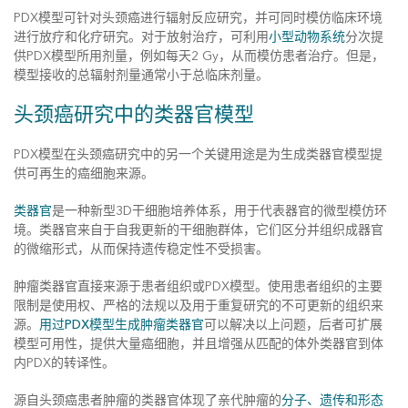
PDX模型可针对头颈癌进行辐射反应研究，并可同时模仿临床环境
进行放疗和化疗研究。对于放射治疗，可利用
小型动物系统
分次提
供PDX模型所用剂量，例如每天2 Gy，从而模仿患者治疗。但是，
模型接收的总辐射剂量通常小于总临床剂量。
头颈癌研究中的类器官模型
PDX模型在头颈癌研究中的另一个关键用途是为生成类器官模型提
供可再生的癌细胞来源。
类器官
是一种新型3D干细胞培养体系，用于代表器官的微型模仿环
境。类器官来自于自我更新的干细胞群体，它们区分并组织成器官
的微缩形式，从而保持遗传稳定性不受损害。
肿瘤类器官直接来源于患者组织或PDX模型。使用患者组织的主要
限制是使用权、严格的法规以及用于重复研究的不可更新的组织来
源。
用过PDX模型生成肿瘤类器官
可以解决以上问题，后者可扩展
模型可用性，提供大量癌细胞，并且增强从匹配的体外类器官到体
内PDX的转译性。
源自头颈癌患者肿瘤的类器官体现了亲代肿瘤的
分子、遗传和形态