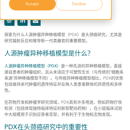
Accept
Decline
jodybarbeau
,
2020年3月10日
探索为什么人源肿瘤异种移植模型（PDX）是头颈癌研究，尤其是
研究辐射反应和推导新一代类器官的重要模型。
人源肿瘤异种移植模型是什么？
人源肿瘤异种移植模型（PDX）
是一种先进的异种移植模型，直接
源自患者的肿瘤组织，且从未适应于可塑性生长（与传统的“细胞系
来源”异种移植模型不同）。与传统异种移植模型相比，PDX的优势
包括维持亲代肿瘤的遗传特征并反映人类患者群体的异质性和多样
性。
在药物开发和肿瘤学研究领域，PDX具有许多用途，例如药物疗效
检测（包括体现独特临床特征的新型靶向药物），在小鼠临床试验
中大规模用于识别应答者亚型，并有利于于生物标志物发现。
PDX在头颈癌研究中的重要性