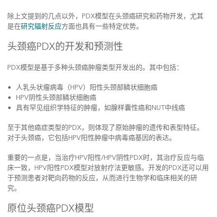
除上文提到的几点以外，PDX模型在头颈癌研究和药物开发，尤其
是在
研究辐射反应
方面也具有一些特定优势。
头颈癌PDX的开发和预测性
PDX模型是基于多种头颈癌肿瘤类型开发出的。其中包括：
人乳头状瘤病毒（HPV）阳性头颈部鳞状细胞癌
HPV阴性头颈部鳞状细胞癌
具有罕见组织学特征的肿瘤，如腺样囊性癌和NUT中线癌
至于其他癌症类型的PDX，则体现了原始肿瘤的遗传和表型特征。
对于头颈癌，它包括HPV阳性肿瘤中病毒癌基因的表达。
重要的一点是，当治疗HPV阳性/HPV阴性PDX时，其治疗反应与临
床一致，HPV阳性PDX模型对放射疗法更敏感。开发的PDX还可以用
于预测患者对靶向药物的反应，从而进行生物学和临床相关的研
究。
原位头颈癌PDX模型