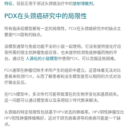
特征
，目前正用于测试头颈癌治疗中的
放射增敏剂
。
PDX在头颈癌研究中的局限性
所有临床前模型都有一定的局限性，PDX在头颈癌研究中的缺点主
要是PDX固有的缺点。
该模型通常与免疫功能不全的小鼠一起使用。它没有提供放化疗应
答所需的宿主抗肿瘤免疫应答，也未提供检测免疫肿瘤药物的平
台。通过在
人源化的小鼠模型
中使用PDX，可以克服这些困难。
PDX通常在肿瘤切除手术所产生的组织中建立。这意味着无法对比
患者来检测PDX，从而了解患者和派生模型是否以相同的方式对治
疗做出反应。
在PDX模型中，多次传代可能导致潜在的生物学变化和基质损失。
这一问题可以通过模型库以及采用较少传代数来解决。
头颈癌的特定局限性包括基于HPV状态的移植率。HPV阴性肿瘤仅比
HPV阳性肿瘤移植略好，这对于研究病毒诱导的疾病可能是一个缺
点。