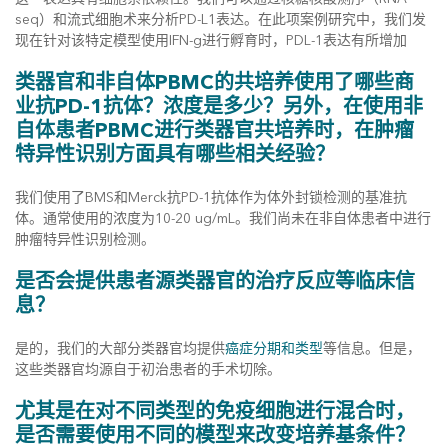
seq）和流式细胞术来分析PD-L1表达。在此项案例研究中，我们发
现在针对该特定模型使用IFN-g进行孵育时，PDL-1表达有所增加
类器官和非自体PBMC的共培养使用了哪些商
业抗PD-1抗体？浓度是多少？另外，在使用非
自体患者PBMC进行类器官共培养时，在肿瘤
特异性识别方面具有哪些相关经验？
我们使用了BMS和Merck抗PD-1抗体作为体外封锁检测的基准抗
体。通常使用的浓度为10-20 ug/mL。我们尚未在非自体患者中进行
肿瘤特异性识别检测。
是否会提供患者源类器官的治疗反应等临床信
息？
是的，我们的大部分类器官均提供
癌症分期和类型
等信息。但是，
这些类器官均源自于初治患者的手术切除。
尤其是在对不同类型的免疫细胞进行混合时，
是否需要使用不同的模型来改变培养基条件？