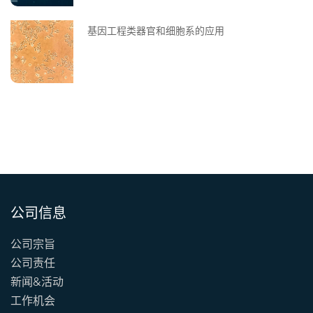
基因工程类器官和细胞系的应用
公司信息
公司宗旨
公司责任
新闻&活动
工作机会