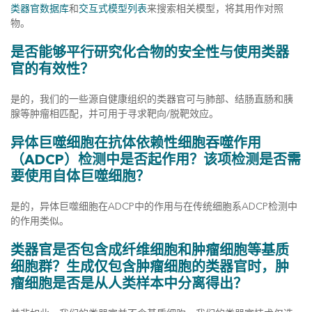
类器官数据库
和
交互式模型列表
来搜索相关模型，将其用作对照
物。
是否能够平行研究化合物的安全性与使用类器
官的有效性？
是的，我们的一些源自健康组织的类器官可与肺部、结肠直肠和胰
腺等肿瘤相匹配，并可用于寻求靶向/脱靶效应。
异体巨噬细胞在抗体依赖性细胞吞噬作用
（ADCP）检测中是否起作用？该项检测是否需
要使用自体巨噬细胞？
是的，异体巨噬细胞在ADCP中的作用与在传统细胞系ADCP检测中
的作用类似。
类器官是否包含成纤维细胞和肿瘤细胞等基质
细胞群？生成仅包含肿瘤细胞的类器官时，肿
瘤细胞是否是从人类样本中分离得出？