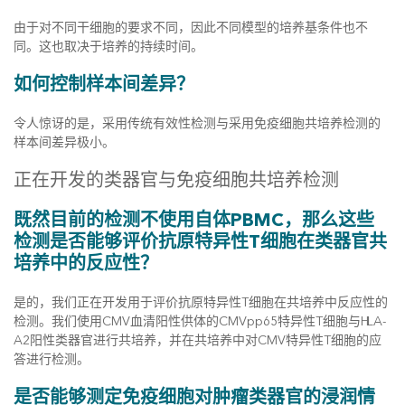
由于对不同干细胞的要求不同，因此不同模型的培养基条件也不
同。这也取决于培养的持续时间。
如何控制样本间差异？
令人惊讶的是，采用传统有效性检测与采用免疫细胞共培养检测的
样本间差异极小。
正在开发的类器官与免疫细胞共培养检测
既然目前的检测不使用自体PBMC，那么这些
检测是否能够评价抗原特异性T细胞在类器官共
培养中的反应性？
是的，我们正在开发用于评价抗原特异性T细胞在共培养中反应性的
检测。我们使用CMV血清阳性供体的CMVpp65特异性T细胞与HLA-
A2阳性类器官进行共培养，并在共培养中对CMV特异性T细胞的应
答进行检测。
是否能够测定免疫细胞对肿瘤类器官的浸润情