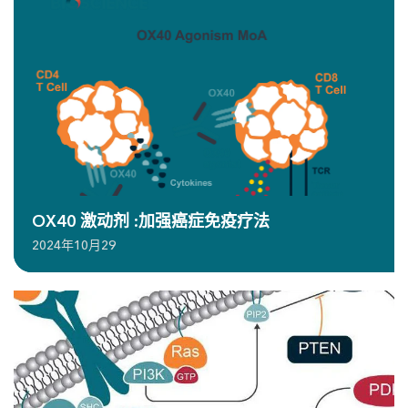
OX40 激动剂 :加强癌症免疫疗法
2024年10月29