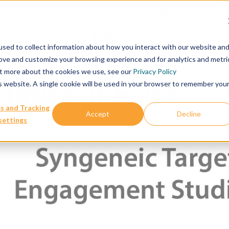
联系我们
数据库
关于我们
科学
sed to collect information about how you interact with our website an
rove and customize your browsing experience and for analytics and metri
out more about the cookies we use, see our
Privacy Policy
is website. A single cookie will be used in your browser to remember you
肿瘤模型的目标参与研究
s and Tracking
Accept
Decline
settings