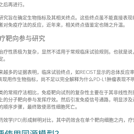
之后再进行。
研究旨在确定生物指标及其相关终点。这些终点虽不能直接表现
者对免疫疗法的反应，近年来，相关终点值鉴定也随之升温。
疗靶向参与研究
治疗性质极为复杂，显然不适用于常规临床试验规则。也就是说，作
定。
来越多的证据表明，临床试验终点，如RECIST显示的总体反应
L1表现用作生物指标，尚不足以完全解释为什么PD-L1肿瘤表现
类的常规疗法相比，免疫靶向试剂的复杂性主要在于其非线性剂
上的分子靶向参与发挥疗效。然后引发免疫信号通路，明显涉及通
的顺序步骤，最终致使恶性细胞死亡。
药效学(PD)形成鲜明对比，其中药效含在单个靶向细胞之内，