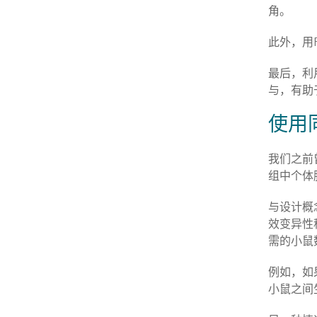
角。
此外，用
最后，利
与，有助
使用
我们之前
组中个体
与设计概
效变异性
需的小鼠
例如，如
小鼠之间