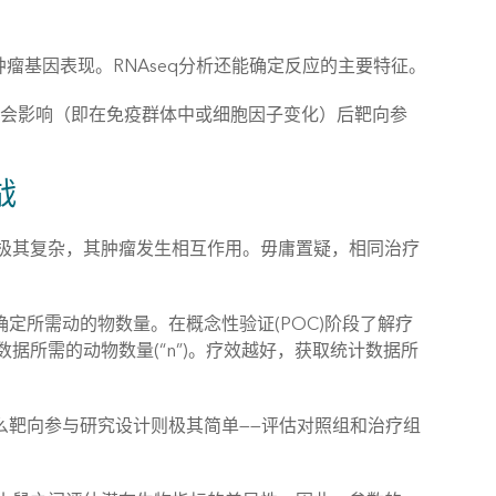
肿瘤基因表现。RNAseq分析还能确定反应的主要特征。
评估会影响（即在免疫群体中或细胞因子变化）后靶向参
战
极其复杂，其肿瘤发生相互作用。毋庸置疑，相同治疗
确定所需动的物数量。在概念性验证(POC)阶段了解疗
所需的动物数量(“n”)。疗效越好，获取统计数据所
那么靶向参与研究设计则极其简单——评估对照组和治疗组