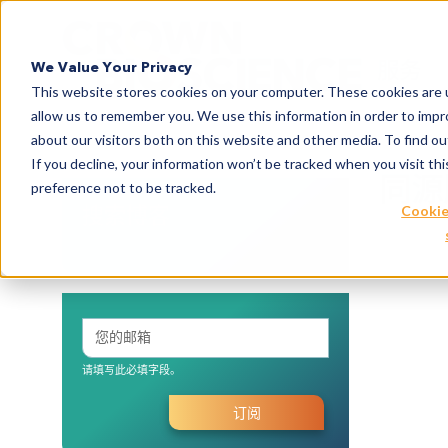
Search
服务
We Value Your Privacy
This website stores cookies on your computer. These cookies are u
allow us to remember you. We use this information in order to imp
about our visitors both on this website and other media. To find 
If you decline, your information won’t be tracked when you visit th
同源
preference not to be tracked.
搜索博客
Cookie
请填写此必填字段。