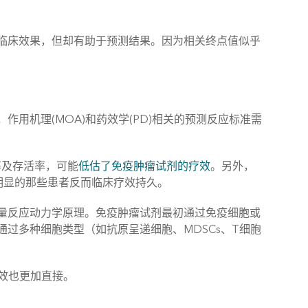
临床效果，但却有助于预测结果。因为相关终点值似乎
用机理(MOA)和药效学(PD)相关的预测反应标准需
率及存活率，可能
低估了免疫肿瘤试剂的疗效
。另外，
不明显的那些患者反而临床疗效持久。
量反应动力学原理。免疫肿瘤试剂最初通过免疫细胞或
过多种细胞类型（如抗原呈递细胞、MDSCs、T细胞
疗效也更加直接。