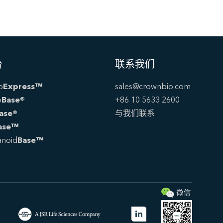
台
联系我们
o
Express™
sales@crownbio.com
o
Base®
+86 10 5633 2600
ase®
与我们联系
ase™
noid
Base™