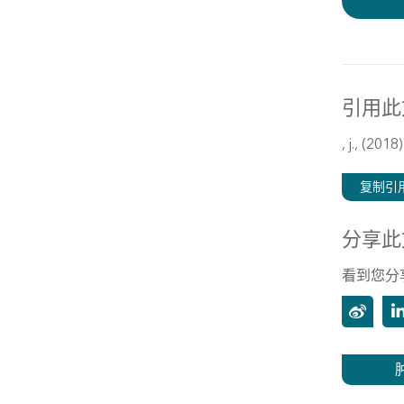
引用此
, j., (2018
复制引
分享此
看到您分