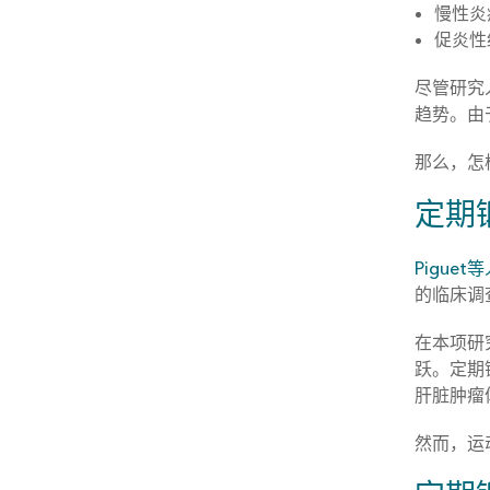
慢性炎
促炎性
尽管研究
趋势。由
那么，怎
定期
Piguet
的临床调
在本项研
跃。定期
肝脏肿瘤
然而，运