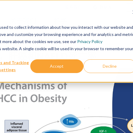
联系我们
数据库
关于我们
科学
sed to collect information about how you interact with our website an
rove and customize your browsing experience and for analytics and metri
out more about the cookies we use, see our
Privacy Policy
is website. A single cookie will be used in your browser to remember you
，肝癌和NAFLD死亡率
s and Tracking
Accept
Decline
settings