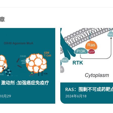
章
0 激动剂 :加强癌症免疫疗
RAS：围剿不可成药靶
10月29
2024年6月18