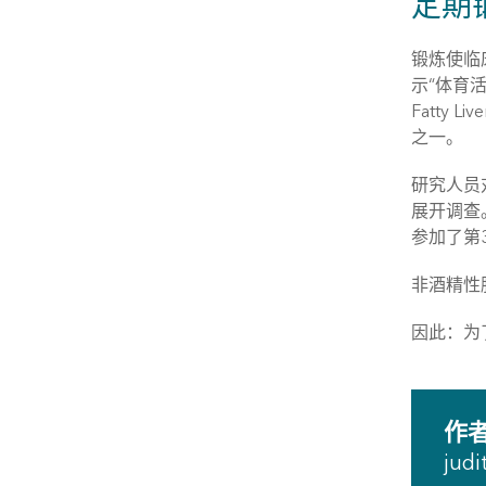
定期
锻炼使临床
示“体育活动与
Fatty Liv
之一。
研究人员
展开调查
参加了第3
非酒精性
因此：为
作
judi