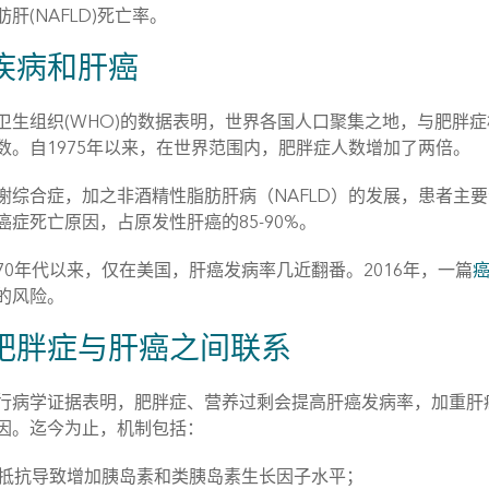
肝(NAFLD)死亡率。
疾病和肝癌
卫生组织(WHO)的数据表明，世界各国人口聚集之地，与肥胖
数。自1975年以来，在世界范围内，肥胖症人数增加了两倍。
谢综合症，加之非酒精性脂肪肝病（NAFLD）的发展，患者主
癌症死亡原因，占原发性肝癌的85-90%。
70年代以来，仅在美国，肝癌发病率几近翻番。2016年，一篇
的风险。
肥胖症与肝癌之间联系
行病学证据表明，肥胖症、营养过剩会提高肝癌发病率，加重肝
因。迄今为止，机制包括：
抵抗导致增加胰岛素和类胰岛素生长因子水平；