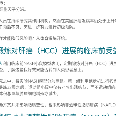
症；
细胞因子分泌。
人员在持续研究其作用机制，然而在美国肝癌发病率仍处于上升
于预后不良，需进一步努力进行初级预防。
样才能降低风险呢？从体育锻炼开始。
锻炼对肝癌（HCC）进展的临床前受
等人
利用临床前NASH小鼠模型表明，定期锻炼对肝癌（HCC）进
查，了解这些良好效果能否转到人类患者身上。
究之中，将实验NASH模型分为两组。第一组利用跑步机进行锻炼
锻炼32周之后，运动组小鼠中仅有71%出现结节，而不运动组的
体积总量与肿瘤细胞增殖亦减少。
动方案并未影响脂肪变性，也未影响非酒精性脂肪肝病（NAFLD）