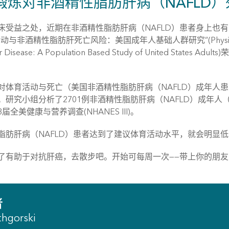
锻炼对非酒精性脂肪肝病（NAFLD
受益之处，近期在非酒精性脂肪肝病（NAFLD）患者身上也有明显表现。
非酒精性脂肪肝死亡风险：美国成年人基础人群研究”(Physical Activity and
er Disease: A Population Based Study of United States Adults
对体育活动与死亡（美国非酒精性脂肪肝病（NAFLD）成年人
。研究小组分析了2701例非酒精性脂肪肝病（NAFLD）成年人
届全美健康与营养调查(NHANES III)。
脂肪肝病（NAFLD）患者达到了建议体育活动水平，就会明显
了有助于对抗肝癌，去散步吧。开始可每周一次——带上你的朋友
者
thgorski