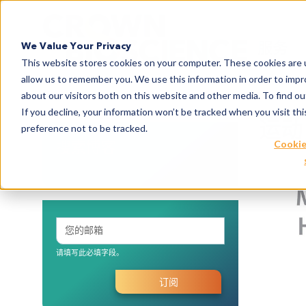
Search
服务
We Value Your Privacy
This website stores cookies on your computer. These cookies are u
allow us to remember you. We use this information in order to imp
about our visitors both on this website and other media. To find 
If you decline, your information won’t be tracked when you visit th
运动
preference not to be tracked.
搜索博客
Cookie
请填写此必填字段。