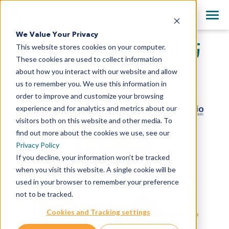
+1 858 622 2900
Clos
English
We Value Your Privacy
All Contact Information
导航PDX数据库的3个技巧
This website stores cookies on your computer.
日本語
These cookies are used to collect information
简体中文
about how you interact with our website and allow
us to remember you. We use this information in
order to improve and customize your browsing
experience and for analytics and metrics about our
visitors both on this website and other media. To
find out more about the cookies we use, see our
Privacy Policy
If you decline, your information won’t be tracked
when you visit this website. A single cookie will be
used in your browser to remember your preference
not to be tracked.
Cookies and Tracking settings