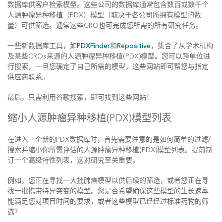
数据库供客户检索模型。这些公司的数据库通常包含数百或数千个
人源肿瘤异种移植（PDX）模型（取决于各公司所拥有模型的数
量）可供筛选。通常这些CRO也可完成您所需的所有研究任务。
一些新数据库工具，如
PDXFinder
和
Repositive
，集合了从学术机构
及某些CROs来源的人源肿瘤异种移植(PDX)模型。您可以跨单位进
行搜索，一旦您确定了自己所需的模型，这些网站即可帮您与指定
供应商联系。
最后，只需利用谷歌搜索，即可找到这些网站！
缩小人源肿瘤异种移植(PDX)模型列表
在进入一个新的PDX数据库时，首先需要注意的是如何简单的过滤/
搜索并缩小你所需评估的人源肿瘤异种移植(PDX)模型列表。提前制
订一个高级特性列表，这对研究至关重要。
例如，您正在寻找一大批肺癌模型以供后续的筛选，或者您正在寻
找一批携带特异突变的模型。您是否希望确保这些模型的生长速率
能满足您对项目时间的要求，或者这些模型已经经过标准药物的筛
选？