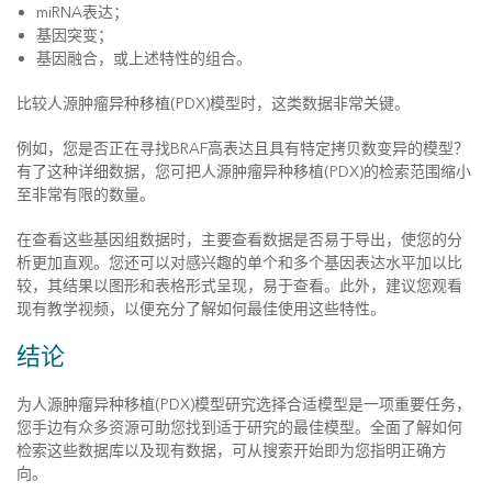
miRNA表达；
基因突变；
基因融合，或上述特性的组合。
比较人源肿瘤异种移植(PDX)模型时，这类数据非常关键。
例如，您是否正在寻找BRAF高表达且具有特定拷贝数变异的模型？
有了这种详细数据，您可把人源肿瘤异种移植(PDX)的检索范围缩小
至非常有限的数量。
在查看这些基因组数据时，主要查看数据是否易于导出，使您的分
析更加直观。您还可以对感兴趣的单个和多个基因表达水平加以比
较，其结果以图形和表格形式呈现，易于查看。此外，建议您观看
现有教学视频，以便充分了解如何最佳使用这些特性。
结论
为人源肿瘤异种移植(PDX)模型研究选择合适模型是一项重要任务，
您手边有众多资源可助您找到适于研究的最佳模型。全面了解如何
检索这些数据库以及现有数据，可从搜索开始即为您指明正确方
向。