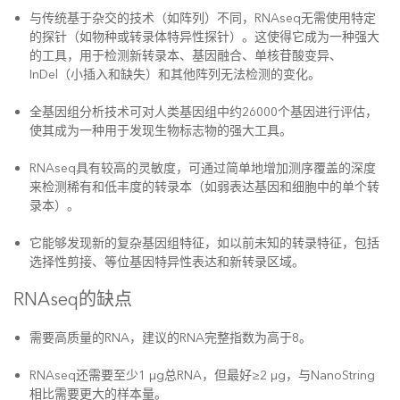
与传统基于杂交的技术（如阵列）不同，RNAseq无需使用特定
的探针（如物种或转录体特异性探针）。这使得它成为一种强大
的工具，用于检测新转录本、基因融合、单核苷酸变异、
InDel（小插入和缺失）和其他阵列无法检测的变化。
全基因组分析技术可对人类基因组中约26000个基因进行评估，
使其成为一种用于发现生物标志物的强大工具。
RNAseq具有较高的灵敏度，可通过简单地增加测序覆盖的深度
来检测稀有和低丰度的转录本（如弱表达基因和细胞中的单个转
录本）。
它能够发现新的复杂基因组特征，如以前未知的转录特征，包括
选择性剪接、等位基因特异性表达和新转录区域。
RNAseq的缺点
需要高质量的RNA，建议的RNA完整指数为高于8。
RNAseq还需要至少1 µg总RNA，但最好≥2 µg，与NanoString
相比需要更大的样本量。