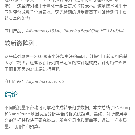
端），这些阵列被用于量化一组已定义的转录本。这项技术可用于
同时评价成数千个转录本。荧光检测的进步提高了准确检测低丰度
转录本的能力。
商用产品：
Affymetrix U133A、Illlumina BeadChip HT-12 v3/v4
较新微阵列：
这些阵列聚焦于20,000多个注释良好的基因，并提供了转录组的基
因水平视图。这些较新阵列由已定义的探针组构成，针对特性外显
子而非基因的3 ‘末端进行寻靶。
商用产品：
Affymetrix Clariom S
结论
不同的测量平台均可可靠地生成转录组学数据。本文总结了RNAseq
和NanoString基因表达分析平台的相关优缺点。最终，对所使用平
台的选择将取决于研究终点、所需分录度和覆盖率、通量、样本质
量、可用性和预算。