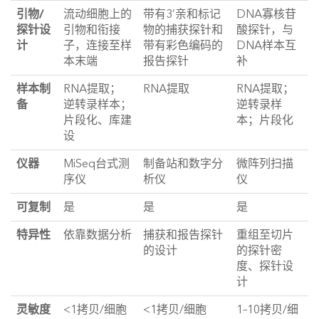
引物/
流动细胞上的
带有3’亲和标记
DNA寡核苷
探针设
引物和衔接
物的捕获探针和
酸探针，与
计
子，连接至样
带有彩色编码的
DNA样本互
本末端
报告探针
补
样本制
RNA提取；
RNA提取
RNA提取；
备
逆转录样本；
逆转录样
片段化、库建
本；片段化
设
仪器
MiSeq台式测
制备站和数字分
微阵列扫描
序仪
析仪
仪
可复制
是
是
是
特异性
依靠数据分析
捕获和报告探针
重组至切片
的设计
的探针密
度、探针设
计
灵敏度
<1拷贝/细胞
<1拷贝/细胞
1–10拷贝/细