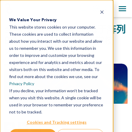
+1 858 622 2900
Clos
English
We Value Your Privacy
All Contact Information
全组基因RNAseq和基于阵列
This website stores cookies on your computer.
日本語
These cookies are used to collect information
简体中文
的NanoString转录组学技
about how you interact with our website and allow
us to remember you. We use this information in
术：用于何时何处？
order to improve and customize your browsing
experience and for analytics and metrics about our
visitors both on this website and other media. To
find out more about the cookies we use, see our
Privacy Policy
If you decline, your information won’t be tracked
when you visit this website. A single cookie will be
used in your browser to remember your preference
not to be tracked.
Ludovic Bourré 博士
,
2020年9月11日
Cookies and Tracking settings