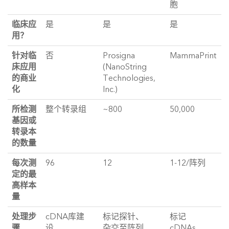
胞
临床应
是
是
是
用？
针对临
否
Prosigna
MammaPrint
床应用
(NanoString
的商业
Technologies,
化
Inc.)
所检测
整个转录组
~800
50,000
基因或
转录本
的数量
每次测
96
12
1-12/阵列
定的最
高样本
量
处理步
cDNA库建
标记探针、
标记
骤
设、
杂交至阵列、
cDNAs、