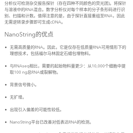
分析仪可检测杂交报告探针（存在四种不同颜色的荧光团)。将探针
与溶液中的RNA混合。数字分析仪对每个样本的分子条形码进行识
别、扫描和计数。值得注意的是，由于探针直接重组至RNA，因此
无需逆转录步骤即可生成cDNA。
NanoString的优点
无需高质量的RNA。因此，它是仅存在低质量RNA可用情形下的
理想技术，包括福尔马林固定石蜡包埋物料。
与RNAseq相比，需要的起始物料量更少：从10,000个细胞中提
取100 ng总RNA或裂解物。
背景信号微小。
无扩增。
出现引入偏差的可能性较低。
NanoString平台已改善对低表达RNA的检测。