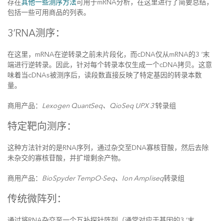
存在
其他一些测序方法
可用于mRNA分析，在这里进行了简要总结，
包括一些可用商品的列表。
3’RNA测序：
在这里，mRNA在逆转录之前未片段化，而cDNA仅从mRNA的3 ‘末
端进行逆转录。因此，针对每个转录本仅生成一个cDNA拷贝。这意
味着当cDNAs被测序后，读段数直接反映了特定基因的转录本数
量。
商用产品：
Lexogen QuantSeq、QioSeq UPX 3’
转录组
特定靶向测序：
这种方法针对的是RNA序列，通过杂交至DNA寡核苷酸，然后去除
未杂交的寡核苷酸，并扩增剩余产物。
商用产品：
BioSpyder TempO-Seq、Ion Ampliseq
转录组
传统微阵列：
通过将RNA杂交至一个互补探针阵列（通常对应于基因的3 ‘末