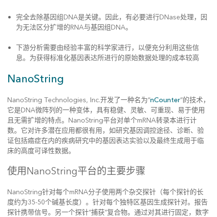
完全去除基因组DNA是关键。因此，有必要进行DNase处理，因
为无法区分扩增的RNA与基因组DNA。
下游分析需要由经验丰富的科学家进行，以便充分利用这些信
息。为获得标准化基因表达所进行的原始数据处理的成本较高
NanoString
NanoString Technologies, Inc.开发了一种名为“
nCounter
”的技术，
它是DNA微阵列的一种变体，具有稳健、灵敏、可重现、易于使用
且无需扩增的特点。NanoString平台对单个mRNA转录本进行计
数。它对许多潜在应用都很有用，如研究基因调控途径、诊断、验
证包括癌症在内的疾病研究中的基因表达实验以及最终生成用于临
床的高度可译性数据。
使用NanoString平台的主要步骤
NanoString针对每个mRNA分子使用两个杂交探针（每个探针的长
度约为35-50个碱基长度）。针对每个独特区基因生成探针对。报告
探针携带信号。另一个探针“捕获”复合物。通过对其进行固定，数字