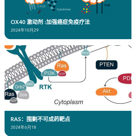
OX40 激动剂 :加强癌症免疫疗法
2024年10月29
RAS：围剿不可成药靶点
2024年6月18