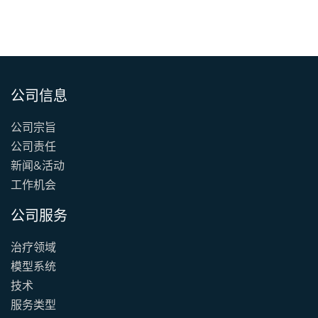
公司信息
公司宗旨
公司责任
新闻&活动
工作机会
公司服务
治疗领域
模型系统
技术
服务类型