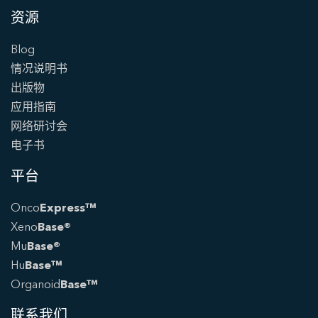
资源
Blog
情况说明书
出版物
应用指南
网络研讨会
电子书
平台
Onco
Express™
Xeno
Base®
Mu
Base®
Hu
Base™
Organoid
Base™
联系我们