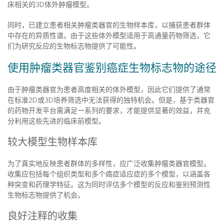
床相关的3D体外肿瘤模型。
同时，已建立患者相关肿瘤类器官的生物样本库，以捕获患者群体
中存在的异质性谱。由于这些体外模型适用于高通量药物筛选，它
们为研究反应的生物标志物提供了可能性。
使用肿瘤类器官鉴别癌症生物标志物的途径
由于肿瘤类器官为患者高度相关的体外模型，因此它们提供了通常
在标准2D或3D培养筛选中无法获得的独特机会。但是，基于类器官
的药物开发平台需满足一系列的要求，才能提供显著的效益，并充
分利用这些先进的临床前模型。
较大模型生物样本库
为了真实地反映患者群体的多样性，应广泛收集肿瘤类器官模型。
收集应包括每个组织类型和多个癌症适应症的多个模型，以涵盖各
种突变和药理学特征。这为同时评估多个模型的反应和鉴别预测性
生物标志物提供了机会。
良好注释的收集