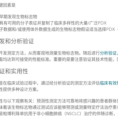
键因素是
早期发现生物标志物
具有可用的分子表征并复制了临床多样性的大量/广泛PDX
子数据和/或使用体外数据生成的生物标志物假设适当选择PDX
发和分析验证
开发测定方法，从而客观地测量生物标志物。随后进行
分析验证
面均达到可接受的性能标准。重要的是要注意验证其技术性能，
证和实用性
是在临床试验过程中，通过经分析验证的测定方法评估
临床有效
性提供多种设计方案。
性与以下观察有关：预测性测定方法可靠地将感兴趣的患者群体
味着该生物标志物通过测试应该能够预测或测量特定疗法治疗患
是帕博利珠单抗用于非小细胞肺癌（NSCLC）治疗的伴随诊断