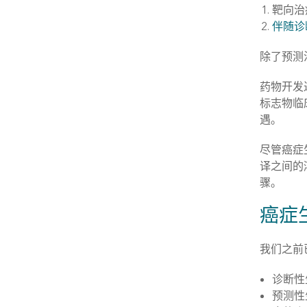
靶向治
伴随诊
除了预测
药物开发
标志物临
遇。
尽管癌症
译之间的
骤。
癌症
我们之前
诊断性
预测性