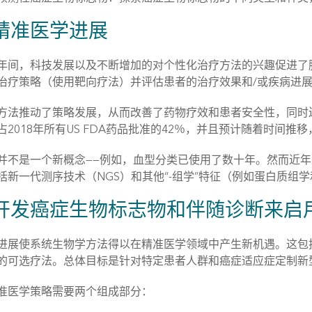
精准医学进展
年间，科技发展以及不断增加的对个性化治疗方法的兴趣促进了
治疗策略（使用靶向疗法）并评估患者的治疗效果和/或疾病进
方法推动了策略发展，从而改善了药物疗效和患者安全性，同时
占2018年所有US FDA药品批准的42％，并且预计随着时间推
并不是一个新概念——例如，血型分类已使用了数十年。然而近
括新一代测序技术（NGS）和其他“-组学”特征（例如蛋白质组
开发癌症生物标志物和伴随诊断来启
进展使系统生物学方法得以在精准医学领域中产生新机遇。这包
的可选疗法。总体目标是针对特定患者人群和癌症适应症定制新
准医学策略需要两个组成部分：