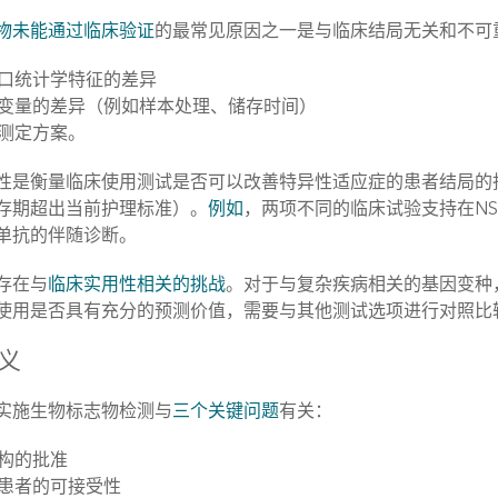
物未能通过临床验证
的最常见原因之一是与临床结局无关和不可
口统计学特征的差异
变量的差异（例如样本处理、储存时间）
测定方案。
性是衡量临床使用测试是否可以改善特异性适应症的患者结局的
存期超出当前护理标准）。
例如
，两项不同的临床试验支持在NS
单抗的伴随诊断。
存在与
临床实用性相关的挑战
。对于与复杂疾病相关的基因变种
使用是否具有充分的预测价值，需要与其他测试选项进行对照比
义
实施生物标志物检测与
三个关键问题
有关：
构的批准
患者的可接受性