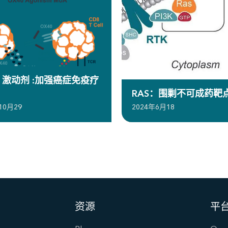
0 激动剂 :加强癌症免疫疗
RAS：围剿不可成药靶
10月29
2024年6月18
资源
平