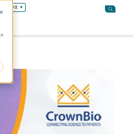
简体中文
d
cs
r
型