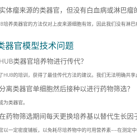
实体瘤来源的类器官，但没有白血病或淋巴瘤
UB培养类器官的方法仅对上皮来源细胞有效，因此我们没有淋巴
。
B类器官模型技术问题
HUB类器官培养物进行传代？
了HUB的培训，获得了最佳传代方法的建议。我们无法明确共
分离类器官单细胞然后接种以进行药物筛选？
成为类器官。
在药物筛选期间每天更换培养基以替代生长因
官以一定密度铺板，以免耗尽培养物中的可用营养素——在测定中