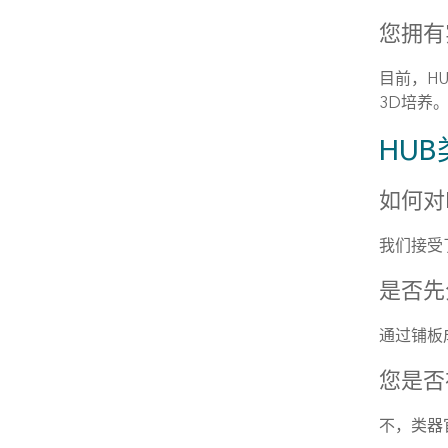
您拥有
目前，H
3D培养
HU
如何对
我们接受
是否先
通过铺板
您是否
不，类器