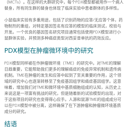
（MCTs）。在这样的大群研究中，每个PDX模型都被用作一个病人
替身，所有同生群的替身也体现了临床实验中患者群体的多样性。
小鼠临床实验有多重用途，包括了识别药物的应答/无应答个体，药
物制剂的重组，对特定基因签名有应答的模型的临床测试，校验与
开发。一个优良的基因签名研究项目通常包括使用PDX模型进行小
鼠群体实验，并预测多种癌症类型对西妥昔单抗的药效反应。
PDX模型在肿瘤微环境中的研究
PDX模型同样被在作肿瘤微环境（TME）的研究中。对TME的理解
日趋重要，它能帮助我们更多的理解癌症的免疫异常机制和遗传病
机制。TME在肿瘤的发生和应答中起到了至关重要的作用，这个领
域的研究中心也逐渐转移至了免疫基因组学和癌症基因组学。这意
味着，增加我们对TME和微环境中基质细胞组成的认知，从历史上
来说这是一项富有挑战的研究，但是随着新的试验模型的出现，对
于这些项目的研究也变得得心应手。人源和鼠源TME的组成成分可
以在PDX模型中被分离，这样确保了在下游肿瘤和肿瘤微环境基质
成分的研究。
结语