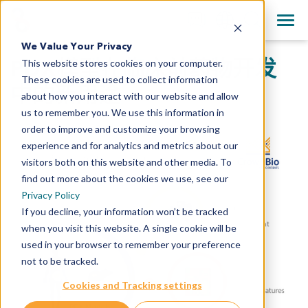
+1 858 622 2900
Clos
English
We Value Your Privacy
All Contact Information
PDX模型在临床前药物开发
This website stores cookies on your computer.
日本語
These cookies are used to collect information
简体中文
中的新用途
about how you interact with our website and allow
us to remember you. We use this information in
order to improve and customize your browsing
experience and for analytics and metrics about our
visitors both on this website and other media. To
find out more about the cookies we use, see our
Privacy Policy
If you decline, your information won’t be tracked
when you visit this website. A single cookie will be
used in your browser to remember your preference
not to be tracked.
Cookies and Tracking settings