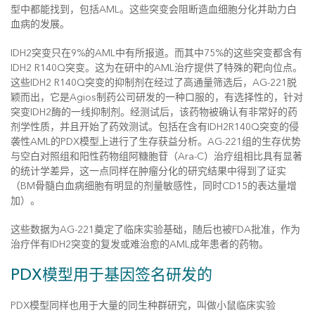
型中都能找到，包括AML。这些突变会阻断造血细胞分化并助力白
血病的发展。
IDH2突变只在9%的AML中有所报道。而其中75%的这些突变都含有
IDH2 R140Q突变。这为在研中的AML治疗提供了特殊的靶向位点。
这些IDH2 R140Q突变的抑制剂在经过了高通量筛选后，AG-221脱
颖而出，它是Agios制药公司研发的一种口服的，有选择性的，针对
突变IDH2酶的一线抑制剂。经测试后，该药物被确认有非常好的药
剂学性质，并且开始了药效测试。包括在含有IDH2R140Q突变的侵
袭性AML的PDX模型上进行了生存获益分析。AG-221组的生存优势
与空白对照组和阳性药物组阿糖胞苷（Ara-C）治疗组相比具有显著
的统计学差异，这一点同样在肿瘤分化的研究结果中得到了证实
（BM骨髓白血病细胞有明显的剂量敏感性，同时CD15的表达量增
加）。
这些数据为AG-221奠定了临床实验基础，随后也被FDA批准，作为
治疗伴有IDH2突变的复发或难治愈的AML成年患者的药物。
PDX模型用于基因签名研发的
PDX模型同样也用于大量的同生种群研究，叫做小鼠临床实验