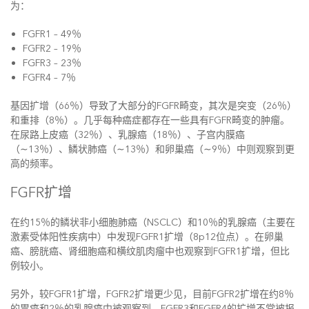
为：
FGFR1 – 49％
FGFR2 – 19％
FGFR3 – 23％
FGFR4 – 7％
基因扩增（66％）导致了大部分的FGFR畸变，其次是突变（26％）
和重排（8％）。几乎每种癌症都存在一些具有FGFR畸变的肿瘤。
在尿路上皮癌（32％）、乳腺癌（18％）、子宫内膜癌
（∼13％）、鳞状肺癌（∼13％）和卵巢癌（∼9％）中则观察到更
高的频率。
FGFR扩增
在约15％的鳞状非小细胞肺癌（NSCLC）和10％的乳腺癌（主要在
激素受体阳性疾病中）中发现FGFR1扩增（8p12位点）。在卵巢
癌、膀胱癌、肾细胞癌和横纹肌肉瘤中也观察到FGFR1扩增，但比
例较小。
另外，较FGFR1扩增，FGFR2扩增更少见，目前FGFR2扩增在约8％
的胃癌和2％的乳腺癌中被观察到。FGFR3和FGFR4的扩增不常被报