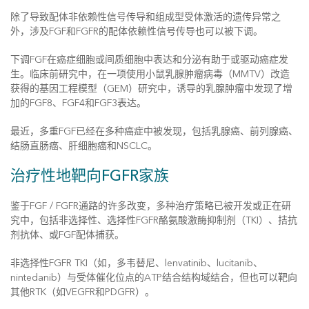
除了导致配体非依赖性信号传导和组成型受体激活的遗传异常之
外，涉及FGF和FGFR的配体依赖性信号传导也可以被下调。
下调FGF在癌症细胞或间质细胞中表达和分泌有助于或驱动癌症发
生。临床前研究中，在一项使用小鼠乳腺肿瘤病毒（MMTV）改造
获得的基因工程模型（GEM）研究中，诱导的乳腺肿瘤中发现了增
加的FGF8、FGF4和FGF3表达。
最近，多重FGF已经在多种癌症中被发现，包括乳腺癌、前列腺癌、
结肠直肠癌、肝细胞癌和NSCLC。
治疗性地靶向FGFR家族
鉴于FGF / FGFR通路的许多改变，多种治疗策略已被开发或正在研
究中，包括非选择性、选择性FGFR酪氨酸激酶抑制剂（TKI）、拮抗
剂抗体、或FGF配体捕获。
非选择性FGFR TKI（如，多韦替尼、lenvatinib、lucitanib、
nintedanib）与受体催化位点的ATP结合结构域结合，但也可以靶向
其他RTK（如VEGFR和PDGFR）。