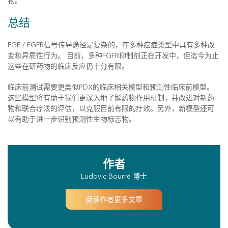
物。
总结
FGF / FGFR信号传导途径是复杂的，在多种癌症类型中具有多种改
变和异质性行为。 目前，多种FGFR抑制剂正在开发中，但迄今为止
这些在研药物的临床反应仍十分有限。
临床前测试需要更类似PDX的临床相关模型和预测性临床前模型。
这些模型将有助于我们更深入地了解药物作用机制，并改进对新药
物和联合疗法的评估，以克服目前有限的疗效。另外，新模型还可
以有助于进一步识别预测性生物标志物。
作者
Ludovic Bourré 博士
阅读作者更多文章