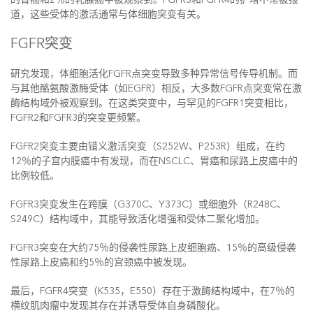
道，这些受体的激活通常与体细胞突变有关。
FGFR突变
研究发现，体细胞活化FGFR点突变导致多种异常信号传导机制。而
与其他酪氨酸激酶受体（如EGFR）相反，大多数FGFR点突变常在激
酶结构域外被观察到。在这类突变中，与罕见的FGFR1突变相比，
FGFR2和FGFR3的突变更频繁。
FGFR2突变主要由错义激活突变（S252W、P253R）组成，在约
12％的子宫内膜癌中有发现，而在NSCLC、胃癌和尿路上皮癌中的
比例较低。
FGFR3突变发生在跨膜（G370C、Y373C）或细胞外（R248C、
S249C）结构域中，其能导致活化增强和受体二聚化增加。
FGFR3突变在大约75％的侵袭性尿路上皮细胞癌、15％的高级侵袭
性尿路上皮癌和约5％的宫颈癌中被发现。
最后，FGFR4突变（K535，E550）存在于激酶结构域中，在7％的
横纹肌肉瘤中发现其存在并诱导受体自身磷酸化。