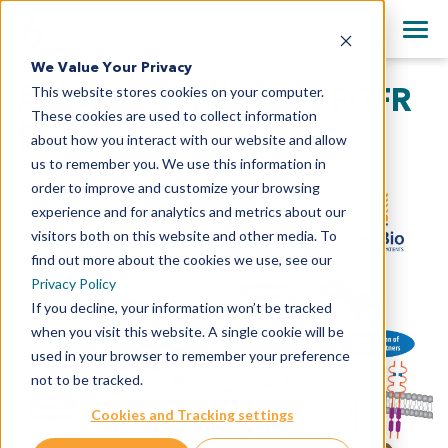
+1 858 622 2900
Clos
English
We Value Your Privacy
All Contact Information
用PDX模型靶向FGF / FGFR
This website stores cookies on your computer.
日本語
These cookies are used to collect information
简体中文
信號軸
about how you interact with our website and allow
us to remember you. We use this information in
order to improve and customize your browsing
experience and for analytics and metrics about our
visitors both on this website and other media. To
find out more about the cookies we use, see our
Privacy Policy
If you decline, your information won’t be tracked
when you visit this website. A single cookie will be
used in your browser to remember your preference
not to be tracked.
Cookies and Tracking settings