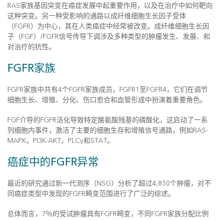
RAS家族基因突变在癌症发展中起重要作用，以及在治疗中如何靶向
这种突变。另一种受影响的通路以成纤维细胞生长因子受体
（FGFR）为中心，其在人类癌症中经常被改变。成纤维细胞生长因
子（FGF）/FGFR信号传导下调涉及多种类型的肿瘤发生、发展、和
对治疗的抗性。
FGFR家族
FGFR家族中共有4个FGFR家族成员，FGFR1至FGFR4，它们在调节
细胞生长、增殖、分化、伤口愈合和血管形成中扮演着重要角色。
FGF介导的FGFR活化导致特定酪氨酸残基的磷酸化，这启动了一系
列细胞内事件，激活了主要的细胞生存和增殖信号通路，例如RAS-
MAPK，PI3K-AKT，PLCγ和STAT。
癌症中的FGFR异常
最近的研究通过新一代测序（NSG）分析了超过4,850个肿瘤，对不
同癌症类型中发现的FGFR畸变范围进行了广泛的综述。
总体而言，7％的受试肿瘤具有FGFR畸变，不同FGFR家族分配比例