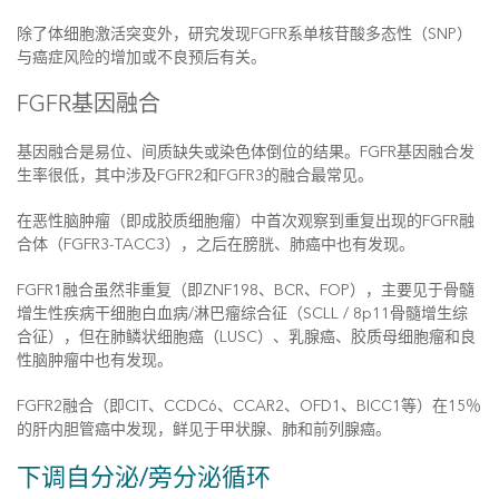
除了体细胞激活突变外，研究发现FGFR系单核苷酸多态性（SNP）
与癌症风险的增加或不良预后有关。
FGFR基因融合
基因融合是易位、间质缺失或染色体倒位的结果。FGFR基因融合发
生率很低，其中涉及FGFR2和FGFR3的融合最常见。
在恶性脑肿瘤（即成胶质细胞瘤）中首次观察到重复出现的FGFR融
合体（FGFR3-TACC3），之后在膀胱、肺癌中也有发现。
FGFR1融合虽然非重复（即ZNF198、BCR、FOP），主要见于骨髓
增生性疾病干细胞白血病/淋巴瘤综合征（SCLL / 8p11骨髓增生综
合征），但在肺鳞状细胞癌（LUSC）、乳腺癌、胶质母细胞瘤和良
性脑肿瘤中也有发现。
FGFR2融合（即CIT、CCDC6、CCAR2、OFD1、BICC1等）在15％
的肝内胆管癌中发现，鲜见于甲状腺、肺和前列腺癌。
下调自分泌/旁分泌循环