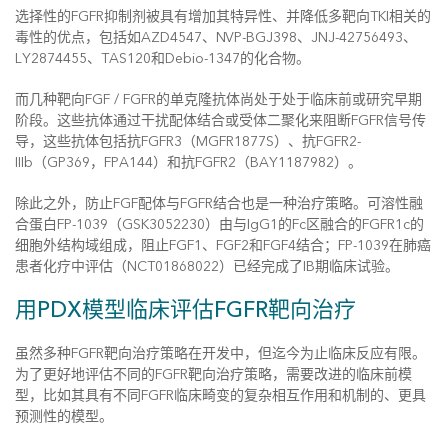
选择性的FGFR抑制剂被具有增加其特异性、并降低多靶向TKI相关的
毒性的优点，包括如AZD4547、NVP-BGJ398、JNJ-42756493、
LY2874455、TAS120和Debio-1347的化合物。
而几种靶向FGF / FGFR的单克隆抗体尚处于处于临床前或研究早期
阶段。这些抗体通过干扰配体结合或受体二聚化来阻断FGFR信号传
导，这些抗体包括抗FGFR3（MGFR1877S）、抗FGFR2-
IIIb（GP369，FPA144）和抗FGFR2（BAY1187982）。
除此之外，防止FGF配体与FGFR结合也是一种治疗策略。可溶性融
合蛋白FP-1039（GSK3052230）由与IgG1的Fc区融合的FGFR1c的
细胞外结构域组成，阻止FGF1、FGF2和FGF4结合；FP-1039在肺癌
患者化疗中评估（NCT01868022）已经完成了IB期临床试验。
用PDX模型临床评估FGFR靶向治疗
虽然多种FGFR靶向治疗策略在开发中，但迄今为止临床反应有限。
为了更好地评估不同的FGFR靶向治疗策略，需要改进的临床前模
型，比如其具有不同FGFR临床畸变的复杂相互作用和机制的、更具
预测性的模型。