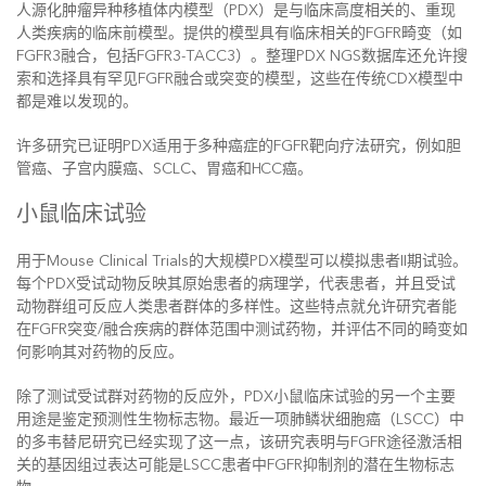
人源化肿瘤异种移植体内模型（PDX）是与临床高度相关的、重现
人类疾病的临床前模型。提供的模型具有临床相关的FGFR畸变（如
FGFR3融合，包括FGFR3-TACC3）。整理PDX NGS数据库还允许搜
索和选择具有罕见FGFR融合或突变的模型，这些在传统CDX模型中
都是难以发现的。
许多研究已证明PDX适用于多种癌症的FGFR靶向疗法研究，例如胆
管癌、子宫内膜癌、SCLC、胃癌和HCC癌。
小鼠临床试验
用于Mouse Clinical Trials的大规模PDX模型可以模拟患者II期试验。
每个PDX受试动物反映其原始患者的病理学，代表患者，并且受试
动物群组可反应人类患者群体的多样性。这些特点就允许研究者能
在FGFR突变/融合疾病的群体范围中测试药物，并评估不同的畸变如
何影响其对药物的反应。
除了测试受试群对药物的反应外，PDX小鼠临床试验的另一个主要
用途是鉴定预测性生物标志物。最近一项肺鳞状细胞癌（LSCC）中
的多韦替尼研究已经实现了这一点，该研究表明与FGFR途径激活相
关的基因组过表达可能是LSCC患者中FGFR抑制剂的潜在生物标志