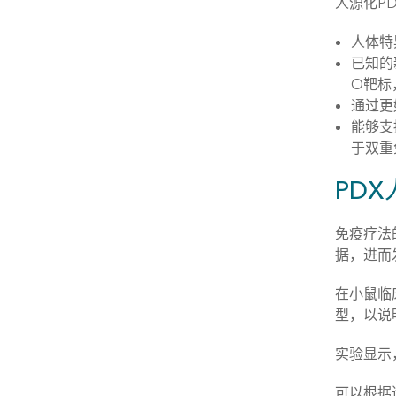
人源化P
人体特
已知的
O靶标
通过更
能够支持
于双重
PD
免疫疗法
据，进而
在小鼠临
型，以说
实验显示
可以根据