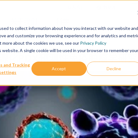
联系我们
数据库
关于我们
科学
sed to collect information about how you interact with our website an
rove and customize your browsing experience and for analytics and metri
out more about the cookies we use, see our
Privacy Policy
is website. A single cookie will be used in your browser to remember you
源化PDX预测性免疫肿瘤学研究
s and Tracking
Accept
Decline
settings