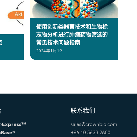
使用创新类器官技术和生物标
志物分析进行肿瘤药物筛选的
点
常见技术问题指南
2024年1月19
台
联系我们
o
Express™
sales@crownbio.com
o
Base®
+86 10 5633 2600