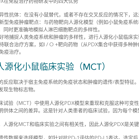
DX在免疫治疗药物研发中的四大优势
异性抗体：在没有小鼠替代，或者不存在交叉反应的情况下，这
新型免疫肿瘤靶点：与药物靶向人源化模型（例如小鼠免疫系统表达
，同时更准确地模拟人淋巴细胞靶点的多样性。
好地捕捉人类免疫系统和肿瘤的多样性，进行人源化小鼠临床实
联合治疗方案，如I / O +靶向药物（从PDX集合中获得多种肿瘤遗传学
免疫治疗。
X人源化小鼠临床实验（MCT）
的反应取决于宿主免疫系统的免疫状态和肿瘤的遗传/表型特征
发现生物标志物。
床试验（MCT）中使用人源化PDX模型来重现和克服这种可变性。
明供体之间的差异。这是针对人类患者的临床试验，因为每个模
，人源化MCT和临床实验之间有相关性，因此人源化PDX是关键
遗传数据来选择模型，如针对抗PD-1评估的PD-L1表达。选定后