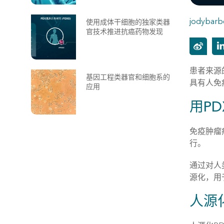
jodybarb
使用成体干细胞的独家类器
官技术推进抗癌药物发现
患者来源
基因工程类器官和细胞系的
具有人免
应用
用P
免疫肿瘤
行。
通过对人
源化，用
人源