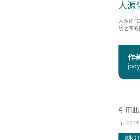
人源
人源化P
统之间的
作
jod
引用此
, j., (2018
复制引