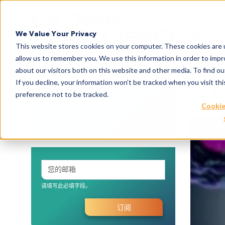
Search
服务
We Value Your Privacy
This website stores cookies on your computer. These cookies are u
allow us to remember you. We use this information in order to imp
about our visitors both on this website and other media. To find 
If you decline, your information won’t be tracked when you visit th
用人
preference not to be tracked.
搜索博客
Cookie
请填写此必填字段。