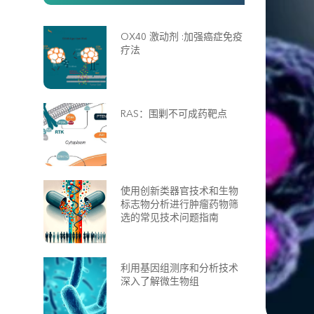
OX40 激动剂 :加强癌症免疫
疗法
RAS：围剿不可成药靶点
使用创新类器官技术和生物
标志物分析进行肿瘤药物筛
选的常见技术问题指南
利用基因组测序和分析技术
深入了解微生物组