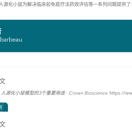
4 +人源化小鼠为解决临床前免疫疗法药效评估等一系列问题提供
者
ybarbeau
文
)
人源化小鼠模型的3个重要用途 - Crown Bioscience
. https://
用
文