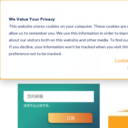
Search
服务
We Value Your Privacy
This website stores cookies on your computer. These cookies are u
allow us to remember you. We use this information in order to imp
about our visitors both on this website and other media. To find 
If you decline, your information won’t be tracked when you visit th
人源
preference not to be tracked.
搜索博客
Cookie
请填写此必填字段。