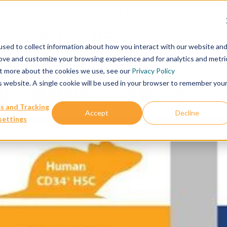
联系我们
数据库
关于我们
科学
sed to collect information about how you interact with our website an
rove and customize your browsing experience and for analytics and metri
out more about the cookies we use, see our
Privacy Policy
is website. A single cookie will be used in your browser to remember you
化小鼠模型的3个重要用途
s and Tracking
Accept
Decline
settings