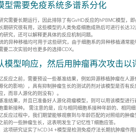
模型需要免疫系统多谱系分化
究需要长期运行，因此排除了有GvHD反应的hPBMC模型，即必须
长期研究很有用，这些模型的人类免疫细胞成熟后可进行长达3
的研究，还可以解释更具体的反应机制问题。
传统的异种移植均可用于这些研究，由于细胞系的异种移植通常
需要二次实验时也更多的选择CDX。
认模型响应，然后用肿瘤再次攻击以
忆反应之前，需要预设一些基准结果，例如异源移植肿瘤在人源
源化的影响），具有抑制肿瘤生长的测试药剂对该模型是否有反
应，而非人源化的则没有）。
基准结果，并且已准备好人源化荷瘤模型，则可以用该模型进行
胞重新接种。 需注意的是，应与相同细胞系接种年龄的、相同
忆反应过程中，我们期望能够观察到与年龄匹配的对照组的肿瘤
之前的一些肿瘤生长，这表明发生了记忆性T细胞应答。
，这项研究证实了hCD34 +模型是检测免疫疗法长期抗肿瘤