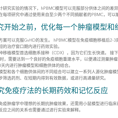
计研究实验的情况下，hPBMC模型可以克服部分供体之间的差
在每项研究中通过使用来自至少两个不同捐献者的PBMC，可以
究开始之前，优化每一个肿瘤模型和
方案可以克服GvHD的发生。 hPBMC模型在免疫细胞移植后2-
短的治疗窗口期内进行药效实验。
种移植模型首选细胞系接种（CDX），因为它们生长快速。 接
此时，需要达到一个良好的免疫细胞重建水平，以便通过测量肿
-20天内进行肿瘤模型和细胞供体的结合。
模型和各个细胞供体间的不同组合可以建立一系列人源化肿瘤模
步筛选药剂、在短期内得到有效数据，或进行高通量研究。
 研究免疫疗法的长期药效和记忆反应
免疫肿瘤学中理想的长期抗肿瘤效果，还需用小鼠模型进行临床
反应之间的关系也需要通过进行实验来解释。