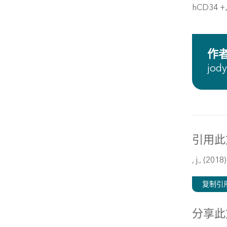
hCD3
作
jod
引用此
, j., (2018
复制引
分享此