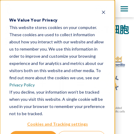
+1 858 622 2900
Clos
English
We Value Your Privacy
All Contact Information
如何在临床前评估CAR-T细胞
This website stores cookies on your computer.
日本語
These cookies are used to collect information
简体中文
疗法
about how you interact with our website and allow
us to remember you. We use this information in
order to improve and customize your browsing
experience and for analytics and metrics about our
visitors both on this website and other media. To
find out more about the cookies we use, see our
Privacy Policy
If you decline, your information won’t be tracked
when you visit this website. A single cookie will be
used in your browser to remember your preference
not to be tracked.
Cookies and Tracking settings
Ludovic Bourré 博士
,
2018年3月9日