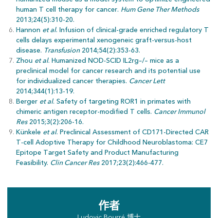
human T cell therapy for cancer.
Hum Gene Ther Methods
2013;24(5):310-20.
Hannon
et al
. Infusion of clinical-grade enriched regulatory T
cells delays experimental xenogeneic graft-versus-host
disease.
Transfusion
2014;54(2):353-63.
Zhou
et al
. Humanized NOD-SCID IL2rg–/– mice as a
preclinical model for cancer research and its potential use
for individualized cancer therapies.
Cancer Lett
2014;344(1):13-19.
Berger
et al
. Safety of targeting ROR1 in primates with
chimeric antigen receptor-modified T cells.
Cancer Immunol
Res
2015;3(2):206-16.
Künkele
et al
. Preclinical Assessment of CD171-Directed CAR
T-cell Adoptive Therapy for Childhood Neuroblastoma: CE7
Epitope Target Safety and Product Manufacturing
Feasibility.
Clin Cancer Res
2017;23(2):466-477.
作者
Ludovic Bourré 博士