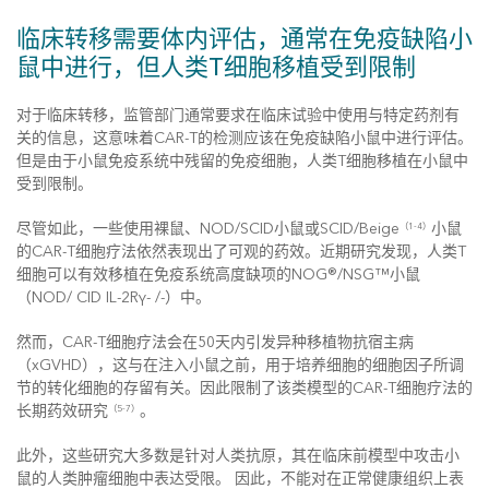
临床转移需要体内评估，通常在免疫缺陷小
鼠中进行，但人类T细胞移植受到限制
对于临床转移，监管部门通常要求在临床试验中使用与特定药剂有
关的信息，这意味着CAR-T的检测应该在免疫缺陷小鼠中进行评估。
但是由于小鼠免疫系统中残留的免疫细胞，人类T细胞移植在小鼠中
受到限制。
尽管如此，一些使用裸鼠、NOD/SCID小鼠或SCID/Beige
小鼠
（1-4）
的CAR-T细胞疗法依然表现出了可观的药效。近期研究发现，人类T
细胞可以有效移植在免疫系统高度缺项的NOG®/NSG™小鼠
（NOD/ CID IL-2Rγ- /-）中。
然而，CAR-T细胞疗法会在50天内引发异种移植物抗宿主病
（xGVHD），这与在注入小鼠之前，用于培养细胞的细胞因子所调
节的转化细胞的存留有关。因此限制了该类模型的CAR-T细胞疗法的
长期药效研究
。
（5-7）
此外，这些研究大多数是针对人类抗原，其在临床前模型中攻击小
鼠的人类肿瘤细胞中表达受限。 因此，不能对在正常健康组织上表