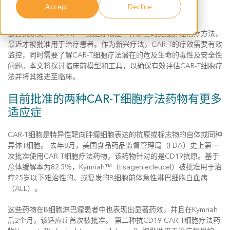
Accept
Decline
嵌合抗原受体（CAR）-T细胞疗法是一种新型的免疫肿瘤治疗方法，
最近才被批准用于治疗患者。作为新兴疗法，CAR-T的疗效需要有效
监控，同时需要了解CAR-T细胞疗法潜在的危及生命的毒性及安全性
问题。本文将探讨临床前模型和工具，以确保有效评估CAR-T细胞疗
法并将其推进至临床。
目前批准的两种CAR-T细胞疗法药物有更多
适应症
CAR-T细胞是特异性靶向肿瘤细胞表达的抗原或标志物的自体或同种
异体T细胞。 去年8月，美国食品药品监督管理局（FDA）史上第一
次批准使用CAR-T细胞疗法药物，该药物针对的是CD19抗原。基于
总体缓解率为82.5％，Kymriah™（tisagenlecleucel）被批准用于治
疗25岁以下难治性的、或复发的B细胞前体急性淋巴细胞白血病
（ALL）。
这些药物在B细胞淋巴瘤患者中也表现出显著药效，并且在Kymriah
后2个月，该适应症首次被批准。 第二种抗CD19 CAR-T细胞疗法药