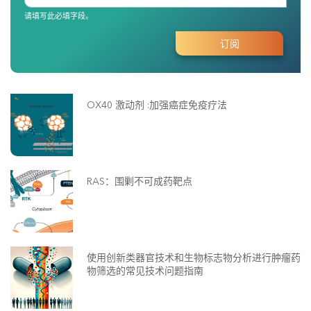
请填写此必填字段。
OX40 激动剂 :加强癌症免疫疗法
RAS：围剿不可成药靶点
使用创新类器官技术和生物标志物分析进行肿瘤药
物筛选的常见技术问题指南