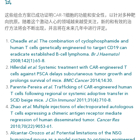
试
这些组合方案已成功证明CAR-T细胞的功能和安全性，以针对多种靶
向抗原。随着这个激动人心的领域越来越受关注，新的和有效的治
疗方法将会不断出现，并且将在未来几年中进行评定。
Cheadle
et al
. The combination of cyclophosphamide and
human T cells genetically engineered to target CD19 can
eradicate established B-cell lymphoma.
Br J Haematol
2008;142(1):65-8.
Hillerdal
et al
. Systemic treatment with CAR-engineered T
cells against PSCA delays subcutaneous tumor growth and
prolongs survival of mice.
BMC Cancer
2014;14:30.
Parente-Pereira
et al
. Trafficking of CAR-engineered human
T cells following regional or systemic adoptive transfer in
SCID beige mice.
J Clin Immunol
2011;31(4):710-8.
Zhao
et al
. Multiple injections of electroporated autologous
T cells expressing a chimeric antigen receptor mediate
regression of human disseminated tumor.
Cancer Res
2010;70(22):9053-61.
Alcantar-Orozco
et al
. Potential limitations of the NSG
humanized mouse as a model system to optimize engineered