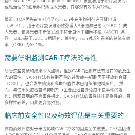
物Yescarta™（axicabtagene ciloleucel）被批准用于治疗复发的、
或难治性的B细胞淋巴瘤成人患者，其客观有效率为72％。
最近，FDA优先审查批准了Kymriah补充生物制剂许可证申请
（sBLA），用于治疗复发难治性弥漫大B细胞淋巴瘤（DLBCL）成
人患者，该类患者不断复发或不符合自体干细胞移植（ASCT）条
件。 sBLA基于JULIET2期研究，其中Kymriah对成年患者的总体有效
率（ORR）为53.1％。
需要仔细监测CAR-T疗法的毒性
尽管这些突破和成果令人鼓舞，但是CAR-T细胞疗法有潜在的危及生
命的毒性。CAR-T疗法有特别严重的并发症——细胞因子释放综合征
（CRS），也会发生脑病和噬血细胞性淋巴组织细胞增多症。 然
而，与使用免疫检查点抑制剂（主要延迟自身免疫不良事件的发
作）所观察到的不良事件相比，CAR-T疗法的毒性往往是急性的，且
多样性较差，因此更容易预测。
临床前安全性以及药效评估是至关重要的
体内药效评估对于研究影响CAR-T疗效的因素至关重要。CAR基因进