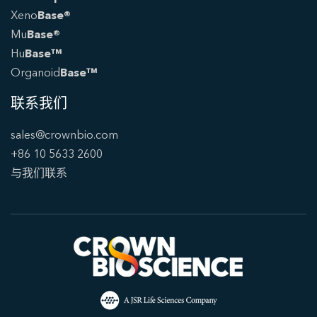
Xeno
Base®
Mu
Base®
Hu
Base™
Organoid
Base™
联系我们
sales@crownbio.com
+86 10 5633 2600
与我们联系