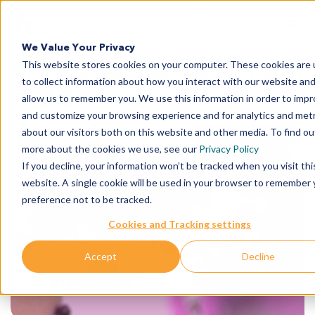
+1 858 622 2900
Clos
English
We Value Your Privacy
All Contact Information
新型抗原与肿瘤免疫研究之初
This website stores cookies on your computer. These cookies are
日本語
to collect information about how you interact with our website an
简体中文
学者指南
allow us to remember you. We use this information in order to imp
and customize your browsing experience and for analytics and metr
about our visitors both on this website and other media. To find ou
more about the cookies we use, see our
Privacy Policy
If you decline, your information won’t be tracked when you visit thi
website. A single cookie will be used in your browser to remember 
preference not to be tracked.
Cookies and Tracking settings
Accept
Decline