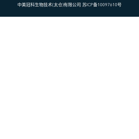
中美冠科生物技术(太仓)有限公司 苏ICP备10097610号