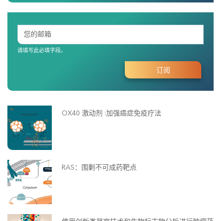
请填写此必填字段。
OX40 激动剂 :加强癌症免疫疗法
RAS：围剿不可成药靶点