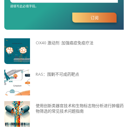
请填写此必填字段。
OX40 激动剂 :加强癌症免疫疗法
RAS：围剿不可成药靶点
使用创新类器官技术和生物标志物分析进行肿瘤药
物筛选的常见技术问题指南