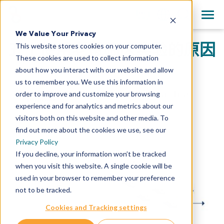
+1 858 622 2900
Clos
English
We Value Your Privacy
All Contact Information
五个使用老鼠临床实验的原因
This website stores cookies on your computer.
日本語
These cookies are used to collect information
简体中文
about how you interact with our website and allow
us to remember you. We use this information in
order to improve and customize your browsing
experience and for analytics and metrics about our
visitors both on this website and other media. To
find out more about the cookies we use, see our
Privacy Policy
If you decline, your information won’t be tracked
when you visit this website. A single cookie will be
used in your browser to remember your preference
not to be tracked.
Cookies and Tracking settings