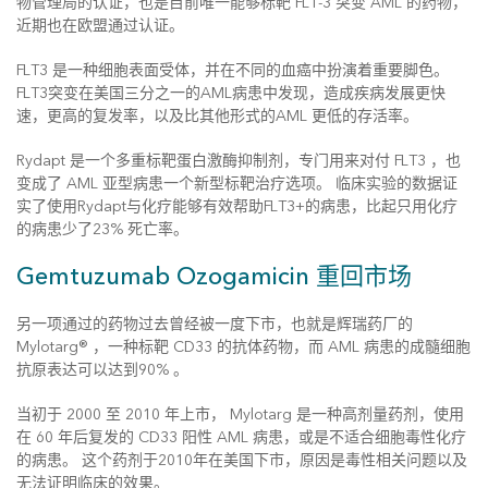
物管理局的认证，也是目前唯一能够标靶 FLT-3 突变 AML 的药物，
近期也在欧盟通过认证。
FLT3 是一种细胞表面受体，并在不同的血癌中扮演着重要脚色。
FLT3突变在美国三分之一的AML病患中发现，造成疾病发展更快
速，更高的复发率，以及比其他形式的AML 更低的存活率。
Rydapt 是一个多重标靶蛋白激酶抑制剂，专门用来对付 FLT3 ，也
变成了 AML 亚型病患一个新型标靶治疗选项。 临床实验的数据证
实了使用Rydapt与化疗能够有效帮助FLT3+的病患，比起只用化疗
的病患少了23% 死亡率。
Gemtuzumab Ozogamicin 重回市场
另一项通过的药物过去曾经被一度下市，也就是辉瑞药厂的
Mylotarg® ，一种标靶 CD33 的抗体药物，而 AML 病患的成髓细胞
抗原表达可以达到90% 。
当初于 2000 至 2010 年上市， Mylotarg 是一种高剂量药剂，使用
在 60 年后复发的 CD33 阳性 AML 病患，或是不适合细胞毒性化疗
的病患。 这个药剂于2010年在美国下市，原因是毒性相关问题以及
无法证明临床的效果。