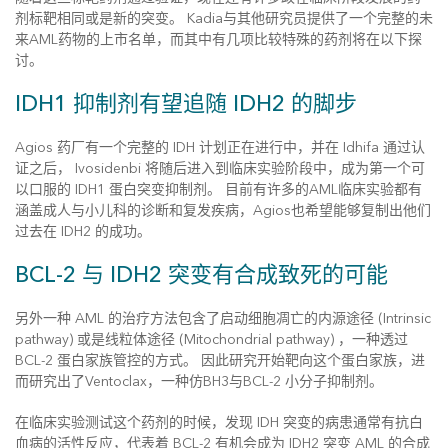
剂标靶相同或是新的突变。 Kadia与其他研究员提供了一个完整的未
来AML药物的上市名单，而其中有几项比较特殊的药剂将在以下探
讨。
IDH1 抑制剂有望追随 IDH2 的脚步
Agios 药厂有一个完整的 IDH 计划正在进行中，并在 Idhifa 通过认
证之后， Ivosidenbi 将随后进入到临床实验阶段中，成为第一个可
以口服的 IDH1 蛋白突变抑制剂。 目前有许多的AML临床实验都有
涵盖成人与小儿科的诊断和复发疾病，Agios也希望能够复制出他们
过去在 IDH2 的成功。
BCL-2 与 IDH2 突变有合成致死的可能
另外一种 AML 的治疗方法包含了启动细胞凋亡的内源途径 (Intrinsic
pathway) 或是线粒体途径 (Mitochondrial pathway) ，一种透过
BCL-2 蛋白家族管控的方式。 因此研究开始靶向这个蛋白家族，进
而研究出了Ventoclax，一种仿BH3与BCL-2 小分子抑制剂。
在临床实验测试这个药剂的时候，发现 IDH 突变的病患通常有抗白
血病的活性反应，代表着 BCL-2 有机会成为 IDH2 突变 AML 的合成