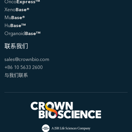
Onco
Express™
Xeno
Base®
Mu
Base®
Hu
Base™
Organoid
Base™
联系我们
sales@crownbio.com
+86 10 5633 2600
与我们联系