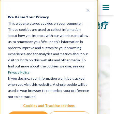
+1 858 622 2900
Clos
English
We Value Your Privacy
All Contact Information
2017 急性骨随性白血病治疗
This website stores cookies on your computer.
日本語
These cookies are used to collect information
简体中文
前三名
about how you interact with our website and allow
us to remember you. We use this information in
order to improve and customize your browsing
experience and for analytics and metrics about our
visitors both on this website and other media. To
find out more about the cookies we use, see our
Privacy Policy
If you decline, your information won’t be tracked
when you visit this website. A single cookie will be
used in your browser to remember your preference
not to be tracked.
Cookies and Tracking settings