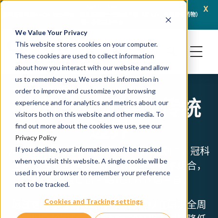
x
November 13, 2025
JSR Life Sciences Enters Definitive Agreement to Transfer Crown Bioscience to
Cr
Adicon Holdings Limited
We Value Your Privacy
This website stores cookies on your computer.
These cookies are used to collect information
about how you interact with our website and allow
us to remember you. We use this information in
order to improve and customize your browsing
让药效验证突破传统
experience and for analytics and metrics about our
visitors both on this website and other media. To
边界
find out more about the cookies we use, see our
Privacy Policy
从体外细胞实验到大规模小鼠“临床试验”，冠科
If you decline, your information won’t be tracked
when you visit this website. A single cookie will be
生物整合了业内覆盖最广的模型与技术组合，
used in your browser to remember your preference
为您的项目提供一站式药效评估平台。
not to be tracked.
Cookies and Tracking settings
通过这一整合式研发体系，您可以在研发全周