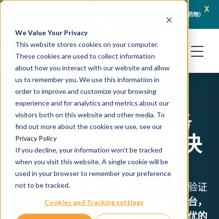
x
April 16, 2026
冠科生物亮相AACR 2026年会，展示支持新一代肿瘤疗法（含 ADC 与放射性药物）
JSR L
的一体化研发平台
We Value Your Privacy
This website stores cookies on your computer.
These cookies are used to collect information
about how you interact with our website and allow
us to remember you. We use this information in
order to improve and customize your browsing
模型系统
experience and for analytics and metrics about our
体外药物筛选服务
visitors both on this website and other media. To
find out more about the cookies we use, see our
助力早期发现项目决
Privacy Policy
If you decline, your information won’t be tracked
策加速升级
when you visit this website. A single cookie will be
used in your browser to remember your preference
无论你的项目处于哪个阶段、需要怎样的验证
not to be tracked.
深度，
我们都能提供匹配的体外生物学平台，
Cookies and Tracking settings
帮助你的肿瘤药物发现项目做出更快、更优的