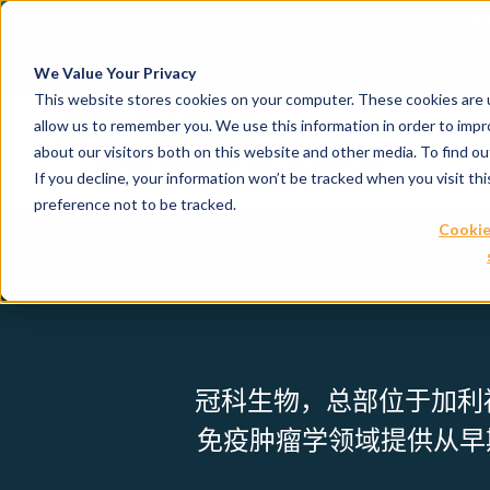
April 16, 2026
冠科生物亮
We Value Your Privacy
This website stores cookies on your computer. These cookies are u
allow us to remember you. We use this information in order to imp
about our visitors both on this website and other media. To find 
If you decline, your information won’t be tracked when you visit th
preference not to be tracked.
Cookie
冠科生物，总部位于加利
免疫肿瘤学领域提供从早