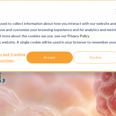
冠科生物加入 C-Path 新型替代方法研发联盟 助力药物研发人体
sed to collect information about how you interact with our website an
rove and customize your browsing experience and for analytics and metri
我们的服务
out more about the cookies we use, see our
Privacy Policy
is website. A single cookie will be used in your browser to remember you
s and Tracking
Accept
Decline
settings
题，
。