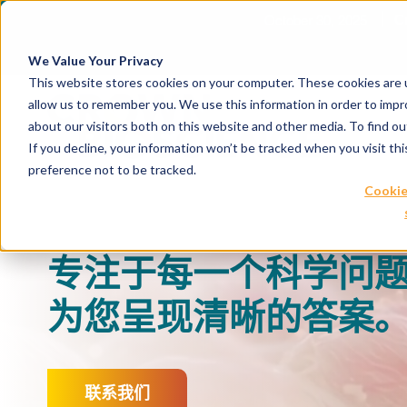
July 16, 2026
We Value Your Privacy
This website stores cookies on your computer. These cookies are u
allow us to remember you. We use this information in order to imp
about our visitors both on this website and other media. To find 
If you decline, your information won’t be tracked when you visit th
preference not to be tracked.
Cookie
专注于每一个科学问
为您呈现清晰的答案
联系我们