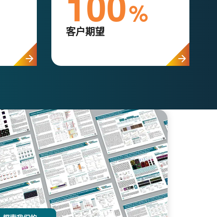
100
%
客户期望