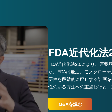
FDA近代化法2
FDA近代化法2.0により、医
た。FDAは最近、モノクロー
要件を段階的に廃止する計画を
性​​のある方法への重点移行と
Q&Aを読む