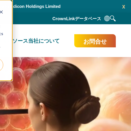
x
ce to Adicon Holdings Limited
CrownLink
データベース
d
cs
お問合せ
献＆リソース
当社について
r