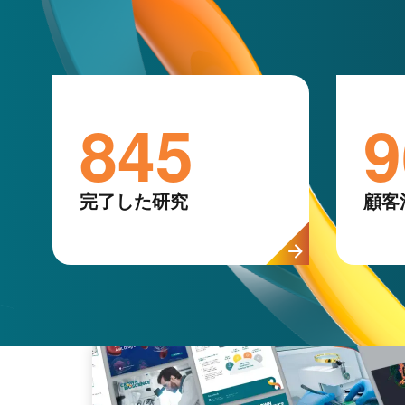
845
9
完了した研究
顧客