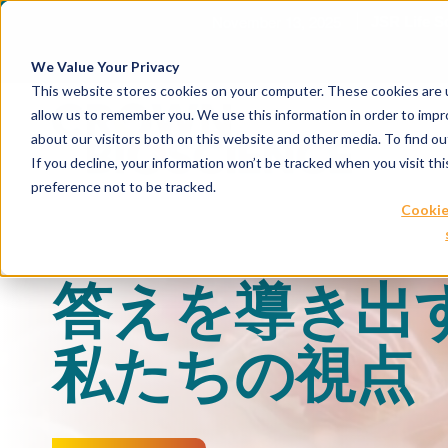
November 13, 2025
JSR Life S
We Value Your Privacy
This website stores cookies on your computer. These cookies are u
allow us to remember you. We use this information in order to imp
about our visitors both on this website and other media. To find 
If you decline, your information won’t be tracked when you visit th
preference not to be tracked.
Cookie
答えを導き出
私たちの視点