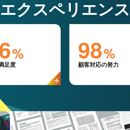
エクスペリエンス
6
98
%
%
満足度
顧客対応の努力