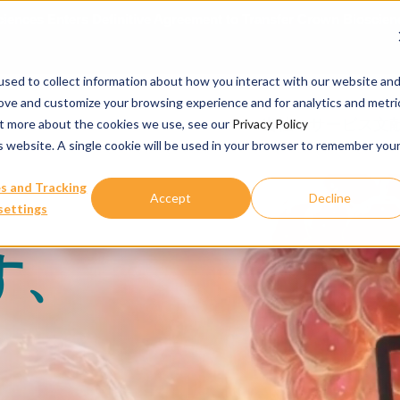
ciences Enters Definitive Agreement to Transfer Crown Bioscien
sed to collect information about how you interact with our website an
rove and customize your browsing experience and for analytics and metri
当社のサービス
文
out more about the cookies we use, see our
Privacy Policy
is website. A single cookie will be used in your browser to remember you
s and Tracking
Accept
Decline
settings
す、