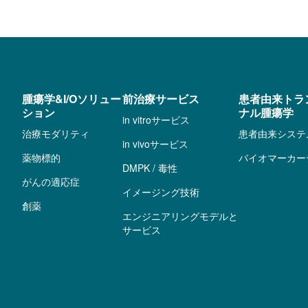
腫瘍学&I/Oソリュー
前治療サービス
患者由来トラ
ション
ナル腫瘍学
in vitroサービス
治療モダリティ
患者由来システ
in vivoサービス
薬物標的
バイオマーカー
DMPK / 毒性
がんの適応症
イメージング技術
創薬
エンジニアリングモデルと
サービス