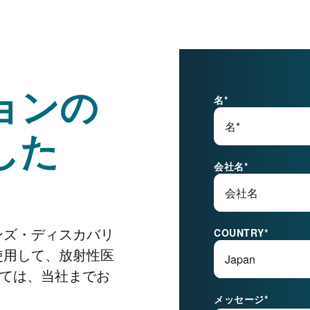
ョンの
名
*
した
会社名
*
ンズ・ディスカバリ
COUNTRY
*
使用して、放射性医
ては、当社までお
メッセージ
*