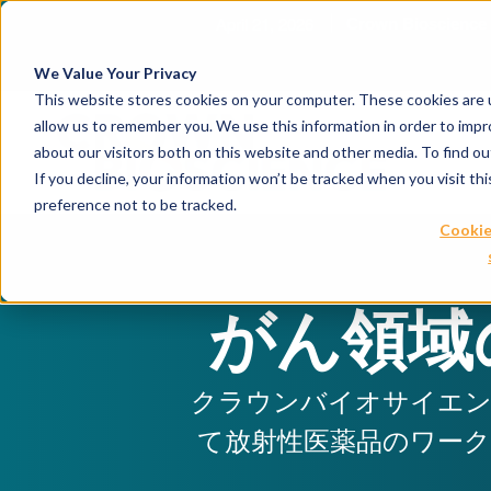
April 21, 2026
Crown Biosc
We Value Your Privacy
This website stores cookies on your computer. These cookies are u
allow us to remember you. We use this information in order to imp
about our visitors both on this website and other media. To find 
If you decline, your information won’t be tracked when you visit th
preference not to be tracked.
Cookie
がん領域
クラウンバイオサイエン
て放射性医薬品のワーク