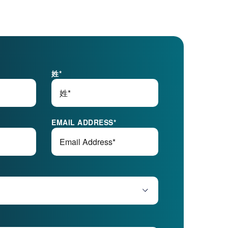
姓
*
EMAIL ADDRESS
*