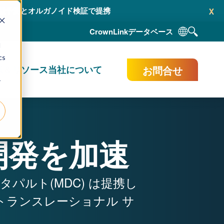
x
AI 駆動型予測とオルガノイド検証で提携
CrownLink
データベース
d
cs
お問合せ
献＆リソース
当社について
r
開発を加速
ルト(MDC) は提携し
トランスレーショナル サ