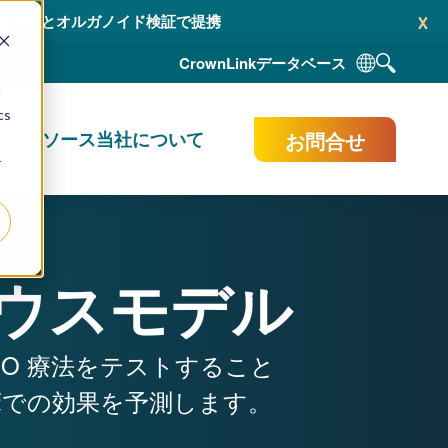
x
AI 駆動型予測とオルガノイド検証で提携
CrownLink
データベース
d
cs
お問合せ
献＆リソース
当社について
r
ウスモデル
O 療法をテストすること
床での効果を予測します。