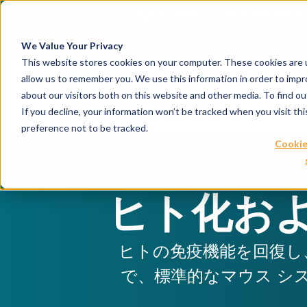
April 21, 2026
Crown Biosc
We Value Your Privacy
This website stores cookies on your computer. These cookies are u
allow us to remember you. We use this information in order to imp
about our visitors both on this website and other media. To find 
If you decline, your information won’t be tracked when you visit th
preference not to be tracked.
Cookie
ヒト化お
ヒトの免疫機能を回復し
で、標準的なマウス シ