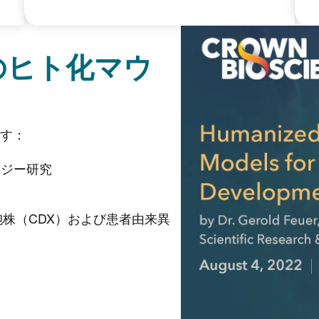
のヒト化マウ
す：
ロジー研究
株（CDX）および患者由来異