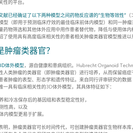
关性的平台。
文献已经确证了以下两种模型之间药物反应谱的“生物等效性”
（
）模型（即用于预测临床疗效的最佳临床前体内模型）和同一肿瘤
量药物筛选和其他体外应用中用作患者替代物，降低与使用体内
绍了使用具有高度临床相关性的患者相关肿瘤类器官模型推进以
是肿瘤类器官？
3D体外模型
，源自健康和患病组织。Hubrecht Organoid 
性人类肿瘤的类器官（即肿瘤类器官）进行培养，从而保留癌症干
患者肿瘤的表型、形态学和遗传特征。来自同行评审研究的数据
唯一具有临床相关性的3D体外模型，其具体特征如下：
养和冷冻保存后的基因组和表型稳定性好，
测性高，以及
体内模型更易于扩展。
表明，肿瘤类器官可长时间传代，可创建肿瘤类器官生物样本库