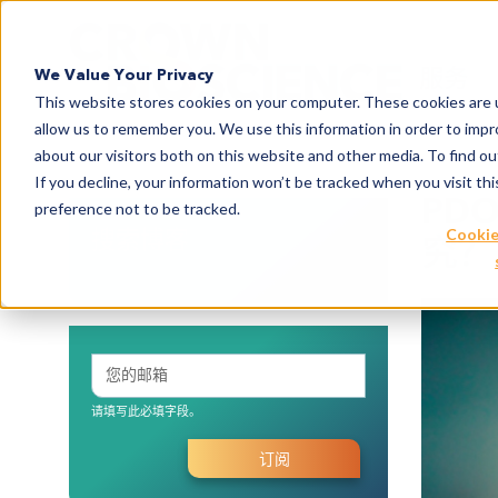
Search
服务
We Value Your Privacy
This website stores cookies on your computer. These cookies are u
allow us to remember you. We use this information in order to imp
about our visitors both on this website and other media. To find 
If you decline, your information won’t be tracked when you visit th
PD
preference not to be tracked.
搜索博客
Cookie
究？
请填写此必填字段。