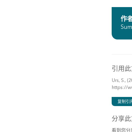
作
Sum
引用此
Urs, S., (
https://
复制引
分享此
看到您分