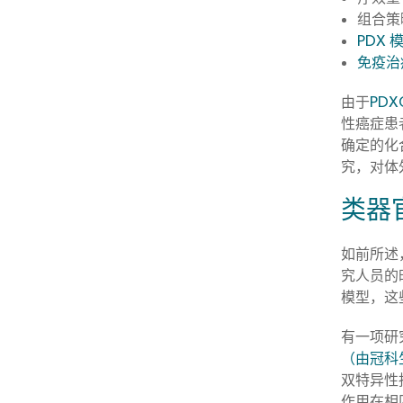
组合策
PDX 
免疫治
由于
PDX
性癌症患
确定的化
究，对体
类器
如前所述
究人员的
模型，这
有一项研
（由冠科
双特异性抗
作用在相匹