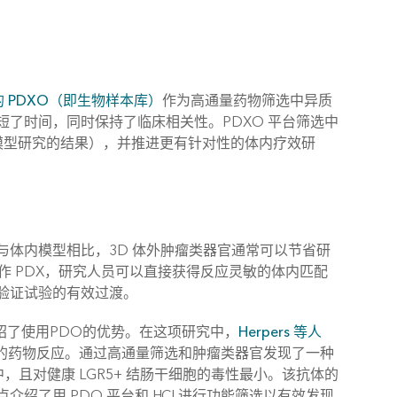
 PDXO（即生物样本库）
作为高通量药物筛选中异质
了时间，同时保持了临床相关性。PDXO 平台筛选中
 模型研究的结果），并推进更有针对性的体内疗效研
与体内模型相比，3D 体外肿瘤类器官通常可以节省研
用作 PDX，研究人员可以直接获得反应灵敏的体内匹配
验证试验的有效过渡。
绍了使用PDO的优势。在这项研究中，
Herpers 等人
估复杂的药物反应。通过高通量筛选和肿瘤类器官发现了一种
胞中，且对健康 LGR5+ 结肠干细胞的毒性最小。该抗体的
介绍了用 PDO 平台和 HCI 进行功能筛选以有效发现