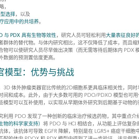
略，
模型选择
，以及
疗应用中的共培养
。
O 与 PDX 具有生物等效性
，研究人员可轻松利用
大量表征良好的
者群体的替代物。与体内研究相比，这不仅降低了成本，而且缩短
合物可以使研究人员尽早做出决策（而无需等待后期体内 PDX
外数据的预测置信度更高。
官模型：优势与挑战
，3D 体外肿瘤类器官比传统的2D细胞系更具临床相关性，同时
时间和成本。此外，由于大多数可用的 PDO/PDXO 模型也可
些模型可以互补使用，以实现从早期体外研究到后期基于动物的
究利用 PDO 发现了一种创新的临床治疗候选药物，其中重点介
生物的科学家支持）
将 PDO 与 HCI 相结合，从功能上评
体，该抗体可导致 EGFR 降解，特别是在 LGR5+ 癌症干细
配的体内 PDOX 和 PDX 模型中得到了进一步验证。该示例重点