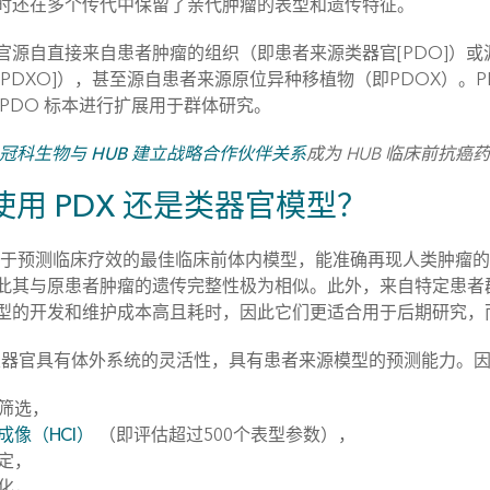
时还在多个传代中保留了亲代肿瘤的表型和遗传特征。
官源自直接来自患者肿瘤的组织（即患者来源类器官[PDO]）或源
[PDXO]），甚至源自患者来源原位异种移植物（即PDOX）。PD
 PDO 标本进行扩展用于群体研究。
冠科生物与 HUB 建立战略合作伙伴关系
成为 HUB 临床前抗
使用 PDX 还是类器官模型？
是用于预测临床疗效的最佳临床前体内模型，能准确再现人类肿瘤的
此其与原患者肿瘤的遗传完整性极为相似。此外，来自特定患者群
型的开发和维护成本高且耗时，因此它们更适合用于后期研究，
类器官具有体外系统的灵活性，具有患者来源模型的预测能力。
筛选，
成像（HCI）
（即评估超过500个表型参数），
定，
化，