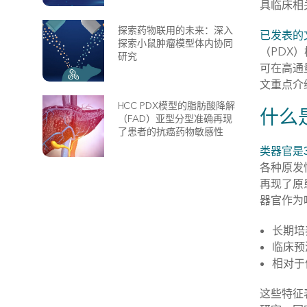
具临床相
探索药物联用的未来：深入
已发表的
探索小鼠肿瘤模型体内协同
（PDX
研究
可在高通
文重点介
HCC PDX模型的脂肪酸降解
什么
（FAD）亚型分型准确再现
了患者的抗癌药物敏感性
类器官是
各种原发
再现了原
器官作为
长期培
临床预
相对于
这些特征