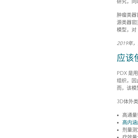
研究，同
肿瘤类器
源类器官
模型，对
2019年，
应该
PDX 
组织，因
而，该模
3D体外
高通量
高内涵
剂量测
疗效量