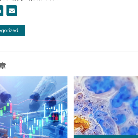
egorized
章