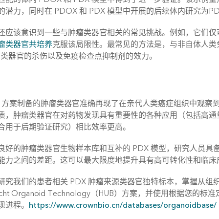
的潜力，同时在 PDOX 和 PDX 模型中开展的后续体内研究为
还应该意识到一些与肿瘤类器官相关的常见挑战。例如，它们仅
瘤类器官共培养
克服该局限性。最常见的方法是，与非自体人类
瘤类器官的杀伤以及免疫检查点抑制剂的效力。
UB 方案制备的肿瘤类器官准确再现了在亲代人类癌症组织中观
质，肿瘤类器官在对药物发现具有重要性的各种应用（包括高通量
合用于后期验证研究）相比效率更高。
良好的肿瘤类器官生物样本库和互补的 PDX 模型，研究人员具
能力之间的差距。这可以最大限度地提升具有高可转化性和临床
研究我们的患者相关 PDX 肿瘤来源类器官独特标本，掌握从
recht Organoid Technology（HUB）方案，并使用根据您
现进程。
https://www.crownbio.cn/databases/organoidbase/