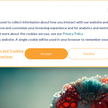
联系我们
数据库
关于我们
科学
sed to collect information about how you interact with our website an
rove and customize your browsing experience and for analytics and metri
out more about the cookies we use, see our
Privacy Policy
is website. A single cookie will be used in your browser to remember you
O、PDXO还是PDX，哪种模
s and Tracking
Accept
Decline
settings