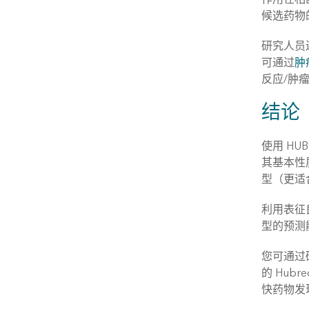
候选药物
研究人员
可通过
肿
反应/肿
结论
使用 H
其基本性
型（更适
利用表征
型的预测
您可通过
的 Hub
快药物发