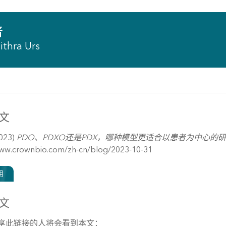
者
ithra Urs
文
2023)
PDO、PDXO还是PDX，哪种模型更适合以患者为中心的研究？ - C
www.crownbio.com/zh-cn/blog/2023-10-31
用
文
享此链接的人将会看到本文：