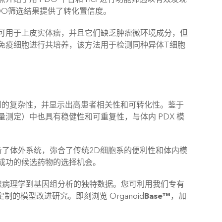
PDO筛选结果提供了转化置信度。
可用于上皮实体瘤，并且它们缺乏肿瘤微环境成分，但
免疫细胞进行共培养，该方法用于检测同种异体T细胞
察到的复杂性，并显示出高患者相关性和可转化性。鉴于
测定）中也具有稳健性和可重复性，与体内 PDX 模
备了体外系统，弥合了传统2D细胞系的便利性和体内模
成功的候选药物的选择机会。
组织病理学到基因组分析的独特数据。您可利用我们专有
的标准定制的模型改进研究。即刻浏览 Organoid
Base™️
，加