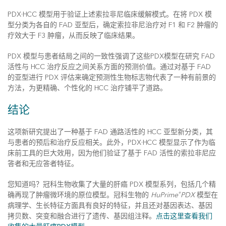
PDX·HCC 模型用于验证上述索拉非尼临床缓解模式。在将 PDX 模
型分类为各自的 FAD 亚型后，确定索拉非尼治疗对 F1 和 F2 肿瘤的
疗效大于 F3 肿瘤，从而反映了临床结果。
PDX 模型与患者结局之间的一致性强调了这些PDX模型在研究 FAD
活性与 HCC 治疗反应之间关系方面的预测价值。通过对基于 FAD
的亚型进行 PDX 评估来确定预测性生物标志物代表了一种有前景的
方法，为更精确、个性化的 HCC 治疗铺平了道路。
结论
这项新研究提出了一种基于 FAD 通路活性的 HCC 亚型新分类，其
与患者的预后和治疗反应相关。此外，PDX·HCC 模型显示了作为临
床前工具的巨大效用，因为他们验证了基于 FAD 活性的索拉非尼应
答者和无应答者特征。
您知道吗？冠科生物收集了大量的肝癌 PDX 模型系列，包括几个精
确再现了肿瘤微环境的原位模型。冠科生物的
HuPrime
PDX
模型在
®
病理学、生长特征方面具有良好的特征，并且还对基因表达、基因
拷贝数、突变和融合进行了遗传、基因组注释。
点击这里查看我们