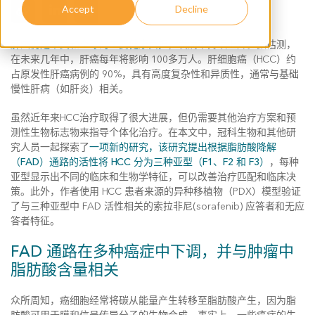
Accept
Decline
肝癌仍是中美和全球的主要健康负担
，发病率持续上升。据估测，
在未来几年中，肝癌每年将影响 100多万人。肝细胞癌（HCC）约
占原发性肝癌病例的 90%，具有高度复杂性和异质性，通常与基础
慢性肝病（如肝炎）相关。
虽然近年来HCC治疗取得了很大进展，但仍需要其他治疗方案和预
测性生物标志物来指导个体化治疗。在本文中，冠科生物和其他研
究人员一起探索了
一项新的研究，该研究提出根据脂肪酸降解
（FAD）通路的活性将 HCC 分为三种亚型（F1、F2 和 F3）
，每种
亚型显示出不同的临床和生物学特征，可以改善治疗匹配和临床决
策。此外，作者使用 HCC 患者来源的异种移植物（PDX）模型验证
了与三种亚型中 FAD 活性相关的索拉非尼(sorafenib) 应答者和无应
答者特征。
FAD 通路在多种癌症中下调，并与肿瘤中
脂肪酸含量相关
众所周知，癌细胞经常将碳从能量产生转移至脂肪酸产生，因为脂