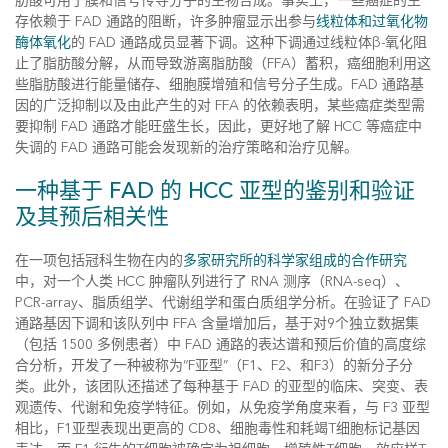
肪酸可用于膜和信号传导分子的生物合成。事实上，一些癌症的生
存依赖于 FAD 通路的阻断，许多肿瘤显示出参与
线粒体和过氧化物
酶体氧化
的 FAD 通路成员显著下调。这种下调通过线粒体β-氧化阻
止了脂肪酸分解，从而导致游离脂肪酸（FFA）蓄积，癌细胞利用这
些脂肪酸进行能量储存、细胞膜增殖和信号分子生成。FAD 通路基
因的广泛抑制以及由此产生的对 FFA 的依赖表明，某些癌症类型需
要抑制 FAD 通路才能旺盛生长，因此，更好地了解 HCC 等癌症中
失调的 FAD 通路可能会发现新的治疗策略和治疗见解。
一种基于 FAD 的 HCC 亚型的鉴别和验证
及其预后相关性
在一项包括冠科生物在内的
多家研究所的科学家组成的合作研究
中，对一个人类 HCC 肿瘤队列进行了 RNA 测序（RNA-seq）、
PCR-array、脂质组学、代谢组学和蛋白质组学分析。在验证了 FAD
通路基因下调和该队列中 FFA 含量增加后，基于对9个独立数据集
（包括 1500 多例患者）中 FAD 通路的表达谱和预后价值的高度综
合分析，开发了一种被称为“F亚型”（F1、F2、和F3）的新分子分
类。此外，该团队还描述了每种基于 FAD 的亚型的临床、突变、表
观遗传、代谢和免疫学特征。例如，从免疫学角度来看，与 F3 亚型
相比，F1亚型表现出更高的 CD8、细胞毒性和耗竭T细胞标记基因