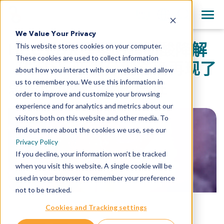
+1 858 622 2900
Clos
English
We Value Your Privacy
All Contact Information
HCC PDX模型的脂肪酸降解
This website stores cookies on your computer.
日本語
These cookies are used to collect information
简体中文
（FAD）亚型分型准确再现了
about how you interact with our website and allow
us to remember you. We use this information in
患者的抗癌药物敏感性
order to improve and customize your browsing
experience and for analytics and metrics about our
visitors both on this website and other media. To
find out more about the cookies we use, see our
Privacy Policy
If you decline, your information won’t be tracked
when you visit this website. A single cookie will be
used in your browser to remember your preference
not to be tracked.
Huajun Zhou
,
2023年11月17日
Cookies and Tracking settings