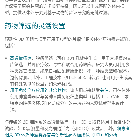
官保留了原始肿瘤的许多关键特征，因此可以生成匹配的体内模
型，提供从体外研究到基于动物的验证研究的无缝过渡。
药物筛选的灵活设置
预测性 3D 类器官模型可用于典型的肿瘤学相关体外药物筛选试验，
包括：
高通量筛选
：肿瘤类器官可在 384 孔板中生长，用于大规模的文
库筛选，并评价疗效、毒性和联合用药效应。研究人员可利用多
种类器官模型，如来自相匹配健康组织、不同肿瘤类型和/或不同
遗传背景。此外，工程技术（如 CRISPR、转导）也可用于生成具
有特殊功能的模型，如荧光标记。
用于免疫治疗应用的共培养物
：该应用越来越受
关注
，可在体外
使用肿瘤类器官与各种人类免疫细胞类型（包括 TIL、CAR-T 或
特定的肿瘤微环境[TME]成分）的共培养物来测试新型免疫疗
法。
与传统的 2D 细胞系的高通量筛选一样，3D 类器官适用于标准体外
试验，如 IC
测量和发光细胞活力（如CTG）读数。此外，
将患者
50
相关 3D 体外肿瘤类器官与创新性高内涵成像（HCI）和分析