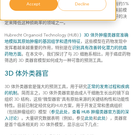
众所周知，抗癌药物的
药物损耗率非常高
。事实上，最终仅有约5%
Accept
Decline
的临床前开发的化合物获批用于临床。对更多临床相关的临床前模
型的需求，已被确定为可通过在选择药物进入临床时做出更好的决
定来降低这种损耗率的领域之一。
Hubrecht Organoid Technology (HUB)
）3D 体外肿瘤类器官准确
地模拟其原始肿瘤的基因组学和遗传特征
，这些模型在药物发现中
发挥着越来越重要的作用，特别是在
识别具有改善转化潜力的抗癌
药物方面
。在本文中，我们探讨了与 2D 细胞系相比，用于癌症药物
筛选的 3D 类器官模型如何成为一种可靠的预测工具。
3D 体外类器官
3D 体外类器官是强大的预测工具，用于研究
正常的发育过程和疾病
的机制
。简而言之，3D 体外类器官是由成人干细胞生长出的镜下自
组织 3D 结构，这些“微型器官”具有原始来源的关键结构性和功能性
特性。目前已制定经优化的HUB方案，用于开发正常和患病组织
（包括肿瘤组织）模型（
参见此处，查看 HUB 肿瘤类器官方面的深
入讨论
）。大量研究数据表明（例如，参见
此处
和
此处
），类器官
是首个临床相关的 3D 体外模型，显示出以下几点：