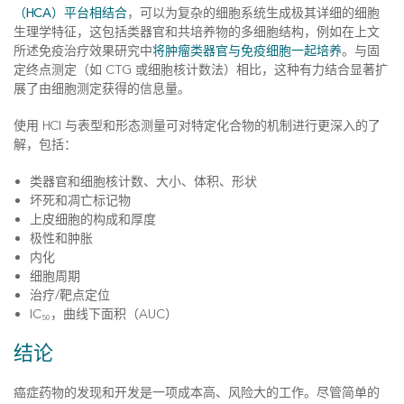
（HCA）平台相结合
，可以为复杂的细胞系统生成极其详细的细胞
生理学特征，这包括类器官和共培养物的多细胞结构，例如在上文
所述免疫治疗效果研究中
将肿瘤类器官与免疫细胞一起培养
。与固
定终点测定（如 CTG 或细胞核计数法）相比，这种有力结合显著扩
展了由细胞测定获得的信息量。
使用 HCI 与表型和形态测量可对特定化合物的机制进行更深入的了
解，包括：
类器官和细胞核计数、大小、体积、形状
坏死和凋亡标记物
上皮细胞的构成和厚度
极性和肿胀
内化
细胞周期
治疗/靶点定位
IC
，曲线下面积（AUC）
50
结论
癌症药物的发现和开发是一项成本高、风险大的工作。尽管简单的