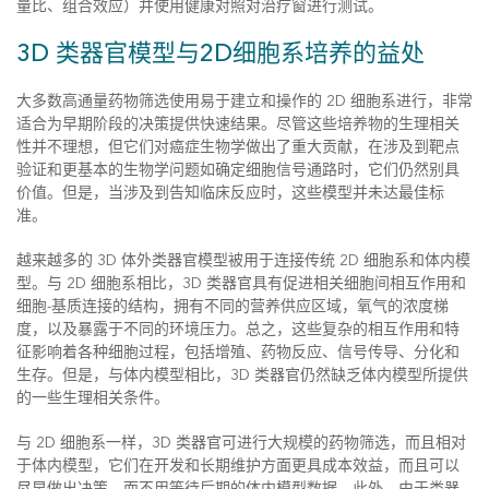
量比、组合效应）并使用健康对照对治疗窗进行测试。
3D 类器官模型与2D细胞系培养的益处
大多数高通量药物筛选使用易于建立和操作的 2D 细胞系进行，非常
适合为早期阶段的决策提供快速结果。尽管这些培养物的生理相关
性并不理想，但它们对癌症生物学做出了重大贡献，在涉及到靶点
验证和更基本的生物学问题如确定细胞信号通路时，它们仍然别具
价值。但是，当涉及到告知临床反应时，这些模型并未达最佳标
准。
越来越多的 3D 体外类器官模型被用于连接传统 2D 细胞系和体内模
型。与 2D 细胞系相比，3D 类器官具有促进相关细胞间相互作用和
细胞-基质连接的结构，拥有不同的营养供应区域，氧气的浓度梯
度，以及暴露于不同的环境压力。总之，这些复杂的相互作用和特
征影响着各种细胞过程，包括增殖、药物反应、信号传导、分化和
生存。但是，与体内模型相比，3D 类器官仍然缺乏体内模型所提供
的一些生理相关条件。
与 2D 细胞系一样，3D 类器官可进行大规模的药物筛选，而且相对
于体内模型，它们在开发和长期维护方面更具成本效益，而且可以
尽早做出决策，而不用等待后期的体内模型数据。此外，由于类器