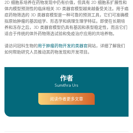
2D 细胞系培养在药物发现中仍有价值，但具有 2D 细胞系扩展性和
体内模型预测性的临床相关 3D 类器官模型越来越备受关注。用于癌
症药物筛选的 3D 类器官模型是一种可靠的预测工具，它们可准确模
拟原始肿瘤的基因组学、形态学和病理生理学特征。即使在长期培
养和冻存之后，3D 类器官模型仍具有基因和表型稳定性，而且它们
适合于传统的体外药物筛选试验和免疫治疗应用的共培养物。
请访问冠科生物的
用于肿瘤药物开发的类器官
网站，详细了解我们
如何帮助研究人员推动其药物发现和开发项目。
作者
Sumithra Urs
阅读作者更多文章