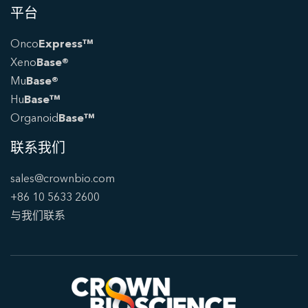
平台
Onco
Express™
Xeno
Base®
Mu
Base®
Hu
Base™
Organoid
Base™
联系我们
sales@crownbio.com
+86 10 5633 2600
与我们联系