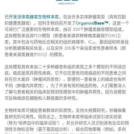
已开发活体类器官生物样本库
，包含许多实体肿瘤类型（具有匹配
的健康类器官）。冠科生物目前开发了
Organoid
Base™
，这是一个
可进行广泛搜索的生物样本库，由近 350个肿瘤类器官模型组成，
这些模型来自其PDX模型（即患者来源异种移植类器官[PDXO]）
库，其中包含与药物反应相关的组织病理学、IC
、基因组和转录组
50
分析数据等相关信息，以及另外 200多个来自原发性患者样本（即
患者来源类器官[PDO]）的模型。
这些模型具有来自二十多种器官和组织类型之多个模型的不同适应
症。癌症是高异质性疾病，它不仅在患有同类癌症的不同患者之间
存在巨大差异（肿瘤间异质性），即便同一患者身上的癌症也有所
不同（肿瘤内异质性）。为了开发有效的候选药物，人们需要深入
了解与患者相关的临床前预测性模型中的肿瘤异质性，因为该模型
可反映癌症在细胞和人群层面的多样性。
生物样本库可捕捉患者群体的异质性，支持大规模研究，并确保重
复研究的可用性。简而言之，生物样本库将临床试验引进实验室
（称为“培养皿中的临床试验”），并允许研究人员识别具有反应的预
测性生物标志物（基于基因组分析）、结合药物策略（例如，多剂