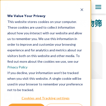
+1 858 622 2900
Clos
English
We Value Your Privacy
All Contact Information
类器官技术：一种用于药物筛
This website stores cookies on your computer.
日本語
These cookies are used to collect information
简体中文
选的可靠工具
about how you interact with our website and allow
us to remember you. We use this information in
order to improve and customize your browsing
experience and for analytics and metrics about our
visitors both on this website and other media. To
find out more about the cookies we use, see our
Privacy Policy
If you decline, your information won’t be tracked
when you visit this website. A single cookie will be
used in your browser to remember your preference
Sumithra Urs
,
2023年1月11日
not to be tracked.
Cookies and Tracking settings