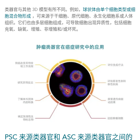
类器官与其他 3D 模型有所不同。例如，
球状体由单个细胞类型或细
胞混合物形成
，可来源于干细胞、原代细胞、永生化细胞系或人体
组织。它们也由多层细胞组成，可导致细胞出现异质性，包括细胞
充氧、缺氧、增殖、非增殖和/或坏死。
PSC 来源类器官和 ASC 来源类器官之间的