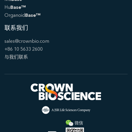
Hu
Base™
Organoid
Base™
联系我们
sales@crownbio.com
+86 10 5633 2600
与我们联系