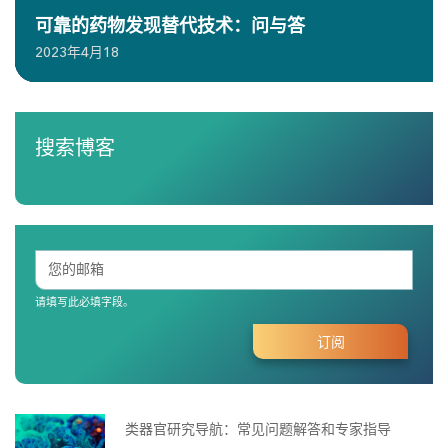
可靠的药物发现替代技术：问与答
2023年4月18
搜索博客
请填写此必填字段。
类器官研究导航：常见问题解答和专家指导