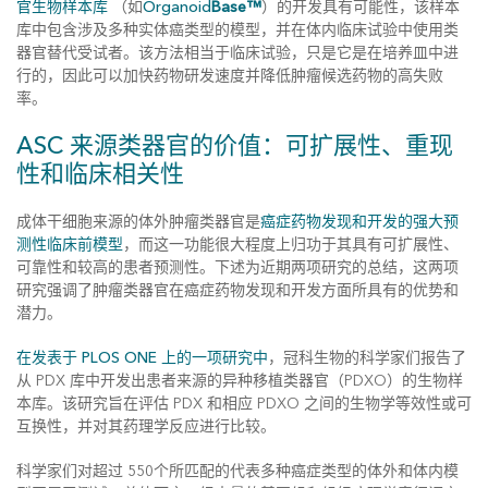
官生物样本库
（如
Organoid
Base™
）的开发具有可能性，该样本
库中包含涉及多种实体癌类型的模型，并在体内临床试验中使用类
器官替代受试者。该方法相当于临床试验，只是它是在培养皿中进
行的，因此可以加快药物研发速度并降低肿瘤候选药物的高失败
率。
ASC 来源类器官的价值：可扩展性、重现
性和临床相关性
成体干细胞来源的体外肿瘤类器官是
癌症药物发现和开发的强大预
测性临床前模型
，而这一功能很大程度上归功于其具有可扩展性、
可靠性和较高的患者预测性。下述为近期两项研究的总结，这两项
研究强调了肿瘤类器官在癌症药物发现和开发方面所具有的优势和
潜力。
在发表于 PLOS ONE 上的一项研究中
，冠科生物的科学家们报告了
从 PDX 库中开发出患者来源的异种移植类器官（PDXO）的生物样
本库。该研究旨在评估 PDX 和相应 PDXO 之间的生物学等效性或可
互换性，并对其药理学反应进行比较。
科学家们对超过 550个所匹配的代表多种癌症类型的体外和体内模