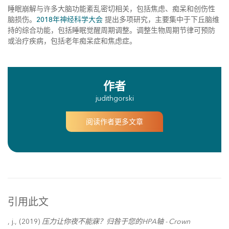
睡眠崩解与许多大脑功能紊乱密切相关，包括焦虑、痴呆和创伤性
脑损伤。
2018年神经科学大会
提出多项研究，主要集中于下丘脑维
持的综合功能，包括睡眠觉醒周期调整。调整生物周期节律可预防
或治疗疾病，包括老年痴呆症和焦虑症。
作者
judithgorski
阅读作者更多文章
引用此文
, j., (2019)
压力让你夜不能寐？归咎于您的HPA轴 - Crown