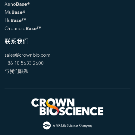
Xeno
Base®
Mu
Base®
Hu
Base™
Organoid
Base™
联系我们
sales@crownbio.com
+86 10 5633 2600
与我们联系