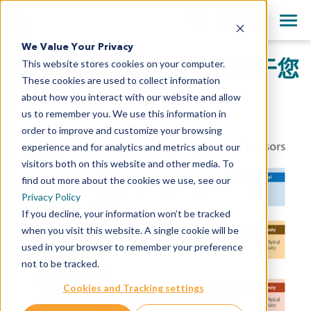
+1 858 622 2900
Clos
English
We Value Your Privacy
All Contact Information
压力让你夜不能寐？归咎于您
This website stores cookies on your computer.
日本語
These cookies are used to collect information
简体中文
的HPA轴
about how you interact with our website and allow
us to remember you. We use this information in
order to improve and customize your browsing
experience and for analytics and metrics about our
visitors both on this website and other media. To
find out more about the cookies we use, see our
Privacy Policy
If you decline, your information won’t be tracked
when you visit this website. A single cookie will be
used in your browser to remember your preference
not to be tracked.
Cookies and Tracking settings