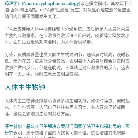
药理学》(Neuropsychopharmacology)
杂志撰文指出，其发现下丘
脑-垂体-肾上腺轴（HPA或“进或退”反应）对急性心理应激的反应会
随日内时间不同而发生变化。
HPA反应连接人体中枢神经和内分泌系统。皮质醇是人类最体内最
主要的应激激素，在应激事件激活HPA反应时，皮质醇会释放数小
时。面对进或退感知需要时，为人体提供能量。
另外，皮质醇含量也受大脑主生物钟调节，通常晨时较高，晚时较
低。因为在晨时皮质醇含量较高，表明每个人的身体都会对晨时应
激事件做出反应。但是在晚时，人体缺乏对应激事件的反应，这表
明在一天之中，晚时应激反应明显偏弱。
人体主生物钟
人体内主生物钟还能精心协调多项生理功能，如何时睡觉、何时起
床、何时吃饭等。人们自己往往有固有习惯，有人喜欢早起或晚
睡，这也会影响到生活的其它方面。
芬兰赫尔辛基公共卫生解决方案部门国家学院卫生和福利局的一项
研究
表明，属于夜猫子型的人饮食习惯不佳，这会增加其患肥胖