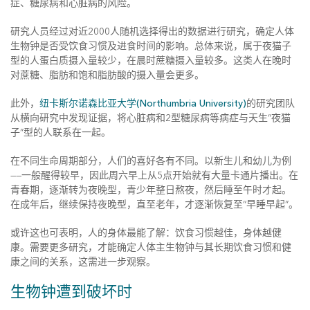
症、糖尿病和心脏病的风险。
研究人员经过对近2000人随机选择得出的数据进行研究，确定人体
生物钟是否受饮食习惯及进食时间的影响。总体来说，属于夜猫子
型的人蛋白质摄入量较少，在晨时蔗糖摄入量较多。这类人在晚时
对蔗糖、脂肪和饱和脂肪酸的摄入量会更多。
此外，
纽卡斯尔诺森比亚大学(Northumbria University)
的研究团队
从横向研究中发现证据，将心脏病和2型糖尿病等病症与天生“夜猫
子”型的人联系在一起。
在不同生命周期部分，人们的喜好各有不同。以新生儿和幼儿为例
——一般醒得较早，因此周六早上从5点开始就有大量卡通片播出。在
青春期，逐渐转为夜晚型，青少年整日熬夜，然后睡至午时才起。
在成年后，继续保持夜晚型，直至老年，才逐渐恢复至“早睡早起”。
或许这也可表明，人的身体最能了解：饮食习惯越佳，身体越健
康。需要更多研究，才能确定人体主生物钟与其长期饮食习惯和健
康之间的关系，这需进一步观察。
生物钟遭到破坏时