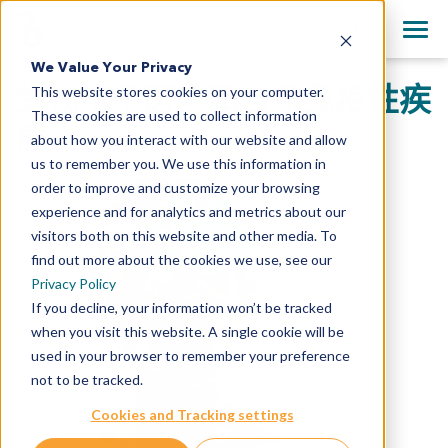
+1 858 622 2900
Clos
English
We Value Your Privacy
All Contact Information
生物电子医学和自身免疫性疾
This website stores cookies on your computer.
日本語
These cookies are used to collect information
简体中文
病
about how you interact with our website and allow
us to remember you. We use this information in
order to improve and customize your browsing
experience and for analytics and metrics about our
visitors both on this website and other media. To
find out more about the cookies we use, see our
Privacy Policy
If you decline, your information won’t be tracked
when you visit this website. A single cookie will be
used in your browser to remember your preference
not to be tracked.
Cookies and Tracking settings