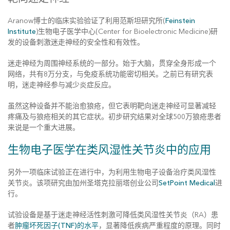
Aranow博士的临床实验验证了利用范斯坦研究所(
Feinstein
Institute
)生物电子医学中心(Center for Bioelectronic Medicine)研
发的设备刺激迷走神经的安全性和有效性。
迷走神经为周围神经系统的一部分。始于大脑，贯穿全身形成一个
网络，共有8万分支，与免疫系统功能密切相关。之前已有研究表
明，迷走神经参与减少炎症反应。
虽然这种设备并不能治愈狼疮，但它表明靶向迷走神经可显著减轻
疼痛及与狼疮相关的其它症状。初步研究结果对全球500万狼疮患者
来说是一个重大进展。
生物电子医学在类风湿性关节炎中的应用
另外一项临床试验正在进行中，为利用生物电子设备治疗类风湿性
关节炎。该项研究由加州圣塔克拉丽塔创业公司
SetPoint Medical
进
行。
试验设备是基于迷走神经活性刺激可降低类风湿性关节炎（RA）患
者
肿瘤坏死因子(TNF)的水平
，显著降低疾病严重程度的原理。同时