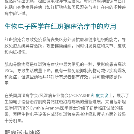
或贴片输出无痛、极细微电脉冲传递信息。靶向外周神经调节已在
包括自身免疫性疾病（如红斑狼疮和类风湿关节炎）在内的多种疾
病中验证过。
生物电子医学在红斑狼疮治疗中的应用
红斑狼疮会导致免疫系统丧失区分外源抗原和健康组织的能力，导
致免疫系统异常活跃，攻击健康组织，同时引发炎症和关节、皮肤
和内脏损伤。
肌肉骨骼疼痛是红斑狼疮症状中最为常见的一种，受影响患者高达
95%，导致生活质量下降。虽有一些免疫抑制药物可减少疾病爆发
和炎症，但这些药物并非对所有患者都有疗效，并可能伴随副作
用。
在美国风湿病学会/风湿病专业协会(ACR/ARHP)
年度会议
上，展示了
生物电子设备治疗肌肉骨骼红斑狼疮疼痛的最新进展。来自范斯坦
医学研究所的Cynthia Aranow医学博士介绍了初步临床试验的结
果，表明生物电子设备在减轻红斑狼疮患者疼痛和疲劳方面的效果
十分明显。
靶向迷走神经