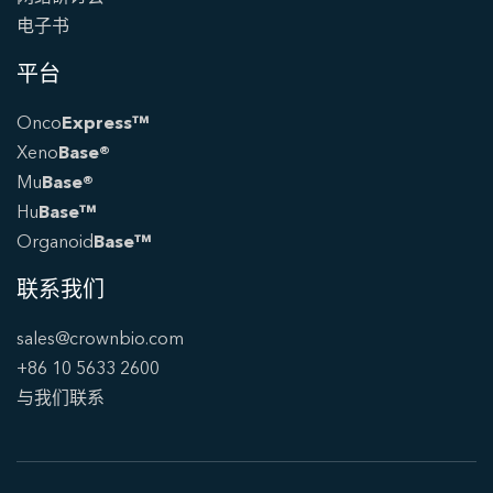
电子书
平台
Onco
Express™
Xeno
Base®
Mu
Base®
Hu
Base™
Organoid
Base™
联系我们
sales@crownbio.com
+86 10 5633 2600
与我们联系