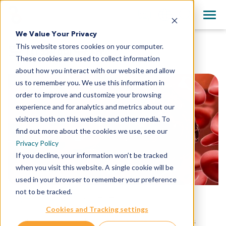
+1 858 622 2900
Clos
English
We Value Your Privacy
All Contact Information
This website stores cookies on your computer.
日本語
罕见细胞分析
These cookies are used to collect information
简体中文
about how you interact with our website and allow
us to remember you. We use this information in
order to improve and customize your browsing
experience and for analytics and metrics about our
visitors both on this website and other media. To
find out more about the cookies we use, see our
Privacy Policy
If you decline, your information won’t be tracked
when you visit this website. A single cookie will be
used in your browser to remember your preference
not to be tracked.
Crown Bioscience
,
2020年1月6日
Cookies and Tracking settings
Sensitively detect, isolate, and characterize rare cells