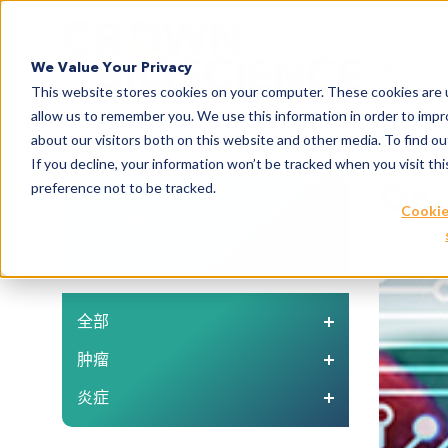
Search
服务
We Value Your Privacy
This website stores cookies on your computer. These cookies are u
allow us to remember you. We use this information in order to imp
about our visitors both on this website and other media. To find 
If you decline, your information won’t be tracked when you visit th
Onc
preference not to be tracked.
搜索我们的资料
Cookie
全部
肿瘤
炎症