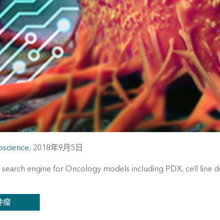
oscience
,
2018年9月5日
search engine for Oncology models including PDX, cell line 
肿瘤