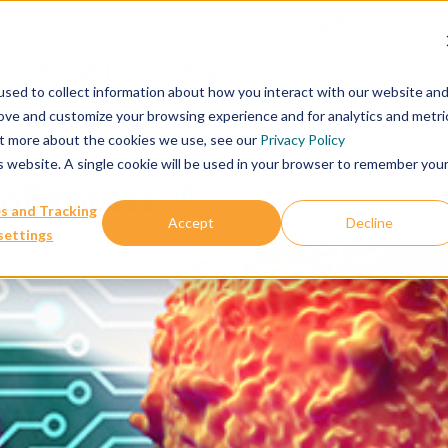
联系我们
数据库
关于我们
科学
sed to collect information about how you interact with our website an
rove and customize your browsing experience and for analytics and metri
out more about the cookies we use, see our
Privacy Policy
is website. A single cookie will be used in your browser to remember you
oExpress™
s and Tracking
Accept
Decline
settings