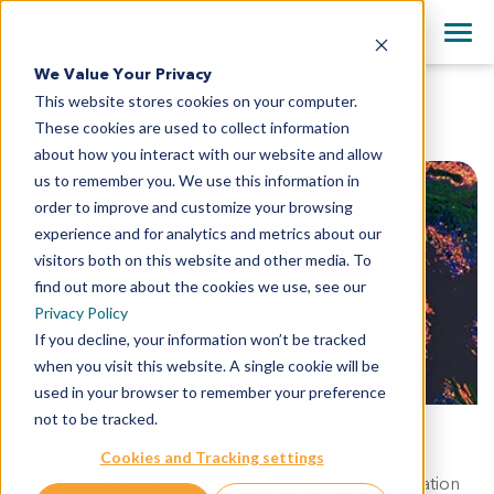
+1 858 622 2900
Clos
English
We Value Your Privacy
All Contact Information
This website stores cookies on your computer.
日本語
组织学和数字病理学
These cookies are used to collect information
简体中文
about how you interact with our website and allow
us to remember you. We use this information in
order to improve and customize your browsing
experience and for analytics and metrics about our
visitors both on this website and other media. To
find out more about the cookies we use, see our
Privacy Policy
If you decline, your information won’t be tracked
when you visit this website. A single cookie will be
used in your browser to remember your preference
not to be tracked.
Crown Bioscience
,
2019年9月26日
Cookies and Tracking settings
Accurately visualize drug effect through next generation