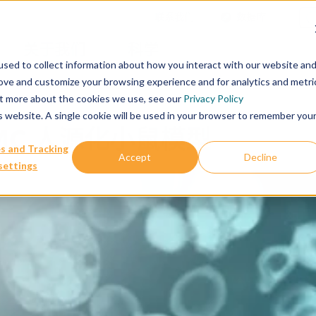
联系我们
数据库
关于我们
科学
sed to collect information about how you interact with our website an
rove and customize your browsing experience and for analytics and metri
out more about the cookies we use, see our
Privacy Policy
is website. A single cookie will be used in your browser to remember you
MC 人源化小鼠模型
s and Tracking
Accept
Decline
settings