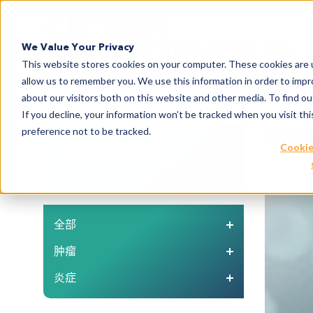
Search
服务
We Value Your Privacy
This website stores cookies on your computer. These cookies are u
allow us to remember you. We use this information in order to imp
about our visitors both on this website and other media. To find 
If you decline, your information won’t be tracked when you visit th
PB
preference not to be tracked.
搜索我们的资料
Cookie
全部
肿瘤
炎症