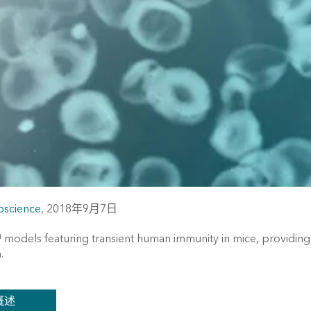
oscience
,
2018年9月7日
odels featuring transient human immunity in mice, providing a s
.
概述