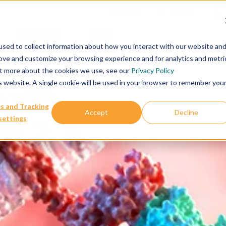
联系我们
数据库
关于我们
科学
sed to collect information about how you interact with our website an
rove and customize your browsing experience and for analytics and metri
out more about the cookies we use, see our
Privacy Policy
is website. A single cookie will be used in your browser to remember you
R-T疗法
s and Tracking
Accept
Decline
settings