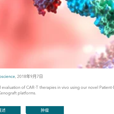
oscience
,
2018年9月7日
al evaluation of CAR-T therapies in vivo using our novel Patien
enograft platforms.
概述
肿瘤