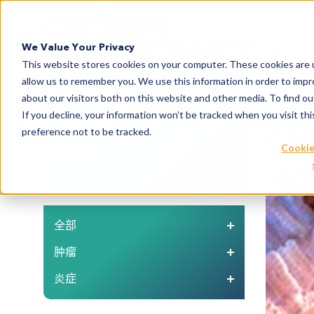
Search
服务
We Value Your Privacy
This website stores cookies on your computer. These cookies are u
allow us to remember you. We use this information in order to imp
about our visitors both on this website and other media. To find 
If you decline, your information won’t be tracked when you visit th
CA
preference not to be tracked.
搜索我们的资料
Cookie
全部
肿瘤
炎症