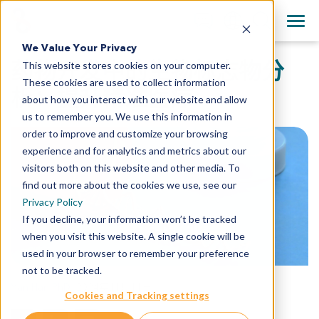
+1 858 622 2900
Clos
English
We Value Your Privacy
All Contact Information
药物开发中的生物标志物分
This website stores cookies on your computer.
日本語
These cookies are used to collect information
简体中文
析：提升精准医疗
about how you interact with our website and allow
us to remember you. We use this information in
order to improve and customize your browsing
experience and for analytics and metrics about our
visitors both on this website and other media. To
find out more about the cookies we use, see our
Privacy Policy
If you decline, your information won’t be tracked
when you visit this website. A single cookie will be
used in your browser to remember your preference
not to be tracked.
Yan Han PhD
,
2024年11月11日
Cookies and Tracking settings