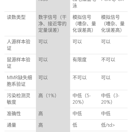
泳
读数类型
数字信号（干
模拟信号
模拟信号
净、接近零的
（嘈杂、量
（嘈杂、量
定量误差）
化误差高）
化误差高）
人源样本验
可以
可以
可以
证
鼠源样本验
可以
有限度
不可以
证
MMR缺失细
可以
不可以
可以
胞系验证
污染检测灵
高（1%）
中低（5-
中低（3-
敏度
20%）
20%）
准确性
高
中低
中低
通量
高
低
低/td>