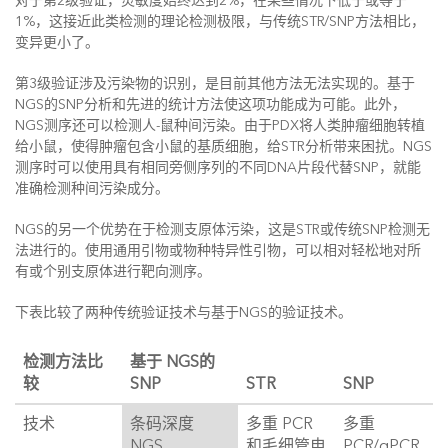
对于第2级验证，灵敏度始终达到2%，在某些情况下低于或等于
1%，这接近此类检测的理论检测极限，与传统STR/SNP方法相比，
变异更小了。
第3级验证涉及污染物的识别，是目前其他方法无法实现的。基于
NGS的SNP分析和先进的统计方法使这项功能成为可能。此外，
NGS测序还可以检测人-鼠种间污染。由于PDX将人类肿瘤细胞转植
给小鼠，使得肿瘤包含小鼠的基质细胞，给STR分析带来困扰。NGS
测序时可以使用具有相同旁侧序列的不同DNA片段代替SNP，就能
准确检测种间污染成分。
NGS的另一个优势在于检测支原体污染，这是STR或传统SNP检测无
法进行的。使用通用引物或物种特异性引物，可以相对轻松地对所
有或个别支原体进行靶向测序。
下表比较了两种传统验证技术与基于NGS的验证技术。
检测方法比
基于 NGS的
较
SNP
STR
SNP
技术
条码深度
多重 PCR
多重
NGS
和毛细管电
PCR/qPCR