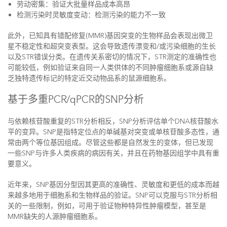
劳动密集：验证大批量样品成本高昂
检测污染时灵敏度变动：检测污染的能力不一致
此外，已知具有错配修复(MMR)基因突变的生物样品会表现出微卫
星不稳定性和超突变表型。这会导致遗传漂变和/或污染细胞的生长
以及STR错误分类。在遗传关系密切的情况下，STR测定的准确性也
可能较低，例如验证来自同一人类供体的不同肿瘤细胞系或源自缺
乏独特遗传标记的特定近交动物品系的鼠源细胞系。
基于多重PCR/qPCR的SNP分析
与依赖核苷酸重复的STR分析相反，SNP分析评估单个DNA核苷酸水
平的变异。SNP是指特定位点的单碱基对突变或单核苷酸多态性，通
常由两个等位基因组成。尽管这些都是自然发生的变体，但已发现
一些SNP与许多人类疾病的病因有关，并且在药物基因组学中具有重
要意义。
近年来，SNP基因分型因其更高的准确性、灵敏度和更低的成本而越
来越多地用于细胞系和生物样品的验证。SNP可以克服与STR分析相
关的一些限制，例如，可用于验证物种特异性肿瘤模型，甚至是
MMR缺失的人源肿瘤细胞系。