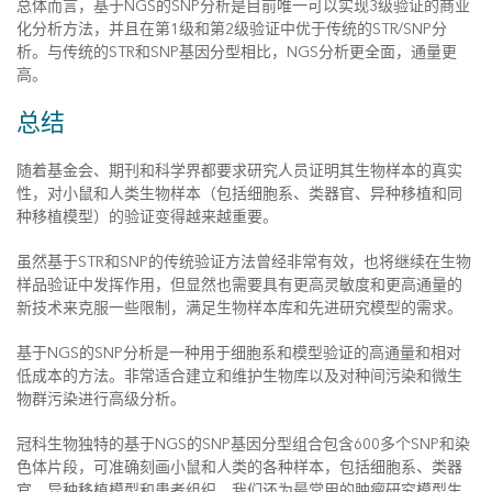
总体而言，基于NGS的SNP分析是目前唯一可以实现3级验证的商业
化分析方法，并且在第1级和第2级验证中优于传统的STR/SNP分
析。与传统的STR和SNP基因分型相比，NGS分析更全面，通量更
高。
总结
随着基金会、期刊和科学界都要求研究人员证明其生物样本的真实
性，对小鼠和人类生物样本（包括细胞系、类器官、异种移植和同
种移植模型）的验证变得越来越重要。
虽然基于STR和SNP的传统验证方法曾经非常有效，也将继续在生物
样品验证中发挥作用，但显然也需要具有更高灵敏度和更高通量的
新技术来克服一些限制，满足生物样本库和先进研究模型的需求。
基于NGS的SNP分析是一种用于细胞系和模型验证的高通量和相对
低成本的方法。非常适合建立和维护生物库以及对种间污染和微生
物群污染进行高级分析。
冠科生物独特的基于NGS的SNP基因分型组合包含600多个SNP和染
色体片段，可准确刻画小鼠和人类的各种样本，包括细胞系、类器
官、异种移植模型和患者组织。我们还为最常用的肿瘤研究模型生