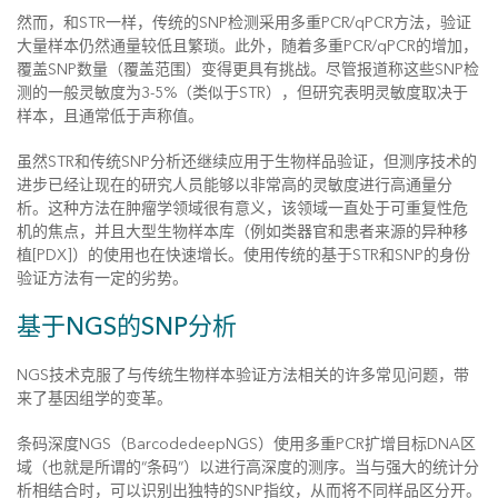
然而，和STR一样，传统的SNP检测采用多重PCR/qPCR方法，验证
大量样本仍然通量较低且繁琐。此外，随着多重PCR/qPCR的增加，
覆盖SNP数量（覆盖范围）变得更具有挑战。尽管报道称这些SNP检
测的一般灵敏度为3-5%（类似于STR），但研究表明灵敏度取决于
样本，且通常低于声称值。
虽然STR和传统SNP分析还继续应用于生物样品验证，但测序技术的
进步已经让现在的研究人员能够以非常高的灵敏度进行高通量分
析。这种方法在肿瘤学领域很有意义，该领域一直处于可重复性危
机的焦点，并且大型生物样本库（例如类器官和患者来源的异种移
植[PDX]）的使用也在快速增长。使用传统的基于STR和SNP的身份
验证方法有一定的劣势。
基于NGS的SNP分析
NGS技术克服了与传统生物样本验证方法相关的许多常见问题，带
来了基因组学的变革。
条码深度NGS（BarcodedeepNGS）使用多重PCR扩增目标DNA区
域（也就是所谓的“条码”）以进行高深度的测序。当与强大的统计分
析相结合时，可以识别出独特的SNP指纹，从而将不同样品区分开。