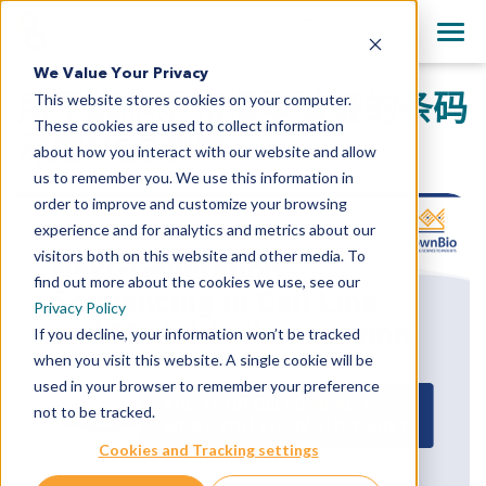
+1 858 622 2900
Clos
English
We Value Your Privacy
All Contact Information
用于细胞系和模型验证的条码
This website stores cookies on your computer.
日本語
These cookies are used to collect information
简体中文
深度NGS测序
about how you interact with our website and allow
us to remember you. We use this information in
order to improve and customize your browsing
experience and for analytics and metrics about our
visitors both on this website and other media. To
find out more about the cookies we use, see our
Privacy Policy
If you decline, your information won’t be tracked
when you visit this website. A single cookie will be
used in your browser to remember your preference
not to be tracked.
Cookies and Tracking settings