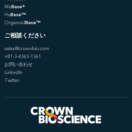
Mu
Base®
Hu
Base™
Organoid
Base™
ご相談ください
sales@crownbio.com
+81-3-4363-1361
お問い合わせ
LinkedIn
Twitter