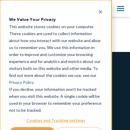
+81-3-4363-1361
Clos
English
We Value Your Privacy
All Contact Information
This website stores cookies on your computer.
日本語
These cookies are used to collect information
OrganoidXplore™
简体中文
about how you interact with our website and allow
us to remember you. We use this information in
order to improve and customize your browsing
experience and for analytics and metrics about our
当社について
visitors both on this website and other media. To
find out more about the cookies we use, see our
会社概要
Privacy Policy
企業理念
If you decline, your information won’t be tracked
when you visit this website. A single cookie will be
社会的責任
used in your browser to remember your preference
経営方針
not to be tracked.
ニュース＆イベント
採用情報
Cookies and Tracking settings