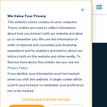
+81-3-4363-1361
Clos
English
We Value Your Privacy
All Contact Information
This website stores cookies on your computer.
日本語
These cookies are used to collect information
レア細胞を高感度で検出、分離、特性解析
简体中文
about how you interact with our website and allow
us to remember you. We use this information in
order to improve and customize your browsing
experience and for analytics and metrics about our
当社について
visitors both on this website and other media. To
find out more about the cookies we use, see our
会社概要
Privacy Policy
企業理念
If you decline, your information won’t be tracked
when you visit this website. A single cookie will be
社会的責任
used in your browser to remember your preference
経営方針
not to be tracked.
ニュース＆イベント
採用情報
Cookies and Tracking settings