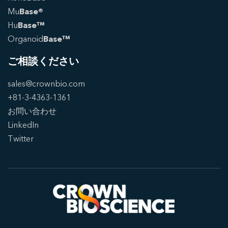
Mu
Base®
Hu
Base™
Organoid
Base™
ご相談ください
sales@crownbio.com
+81-3-4363-1361
お問い合わせ
LinkedIn
Twitter