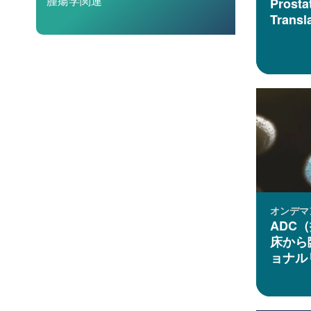
腫瘍学関連
Prosta
Transl
オンデマ
ADC
床から
ョナル