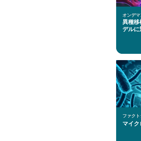
オンデマ
異種移
デルに
ファクト
マイク