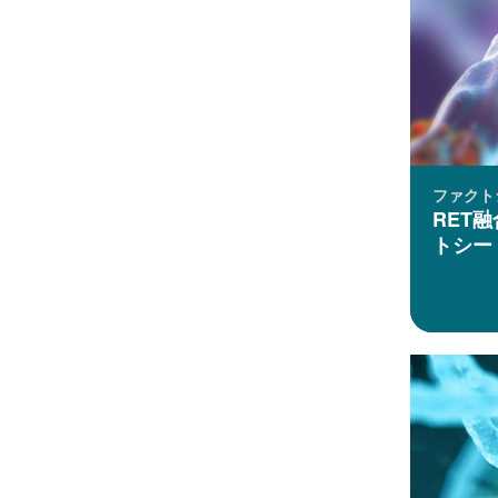
ファクト
RET
トシー