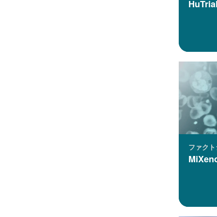
HuTri
ファクト
MiXen