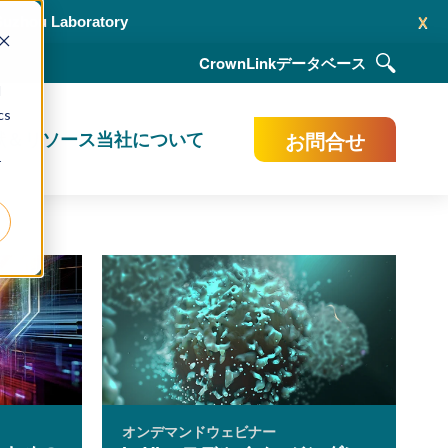
x
 Suzhou Laboratory
CrownLink
データベース
d
cs
お問合せ
献＆リソース
当社について
r
オンデマンドウェビナー