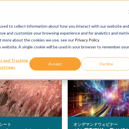
rown Bioscience Achieves Second CLIA Certification of 2025 at
sed to collect information about how you interact with our website an
rove and customize your browsing experience and for analytics and metri
当社のサービス
文
out more about the cookies we use, see our
Privacy Policy
is website. A single cookie will be used in your browser to remember you
s and Tracking
Accept
Decline
settings
シート
オンデマンドウェビナー