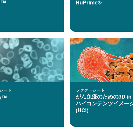
al™
HuPrime®
シート
ファクトシート
がん免疫のための3D in v
o™
ハイコンテンツイメー
(HCI)