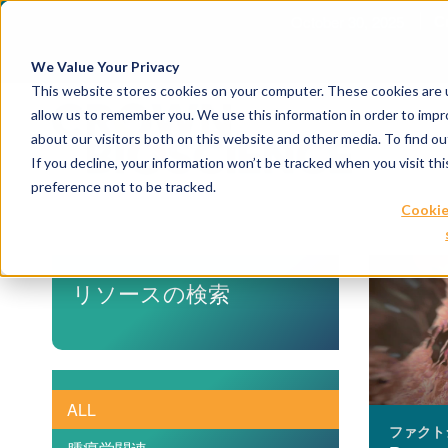
October 30, 2025
C
We Value Your Privacy
This website stores cookies on your computer. These cookies are u
allow us to remember you. We use this information in order to imp
about our visitors both on this website and other media. To find 
If you decline, your information won’t be tracked when you visit th
preference not to be tracked.
Cookie
リソースの検索
ALL
ファクト