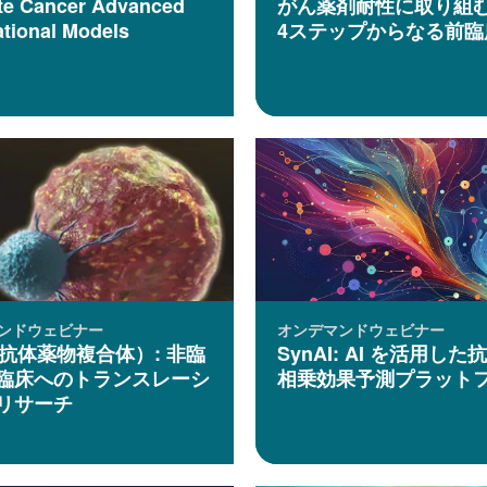
te Cancer Advanced
がん薬剤耐性に取り組
ational Models
4ステップからなる前臨
ンドウェビナー
オンデマンドウェビナー
（抗体薬物複合体）: 非臨
SynAI: AI を活用し
臨床へのトランスレーシ
相乗効果予測プラット
リサーチ