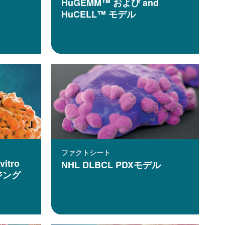
HuGEMM™ および and
HuCELL™ モデル
ファクトシート
itro
NHL DLBCL PDXモデル
ジング