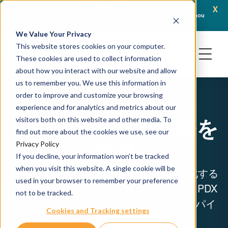
x
October 30, 2025
Crown Bioscience Achieves Second CLIA Certification of 2025 at Suzhou
Cro
Laboratory
We Value Your Privacy
This website stores cookies on your computer.
These cookies are used to collect information
about how you interact with our website and allow
us to remember you. We use this information in
order to improve and customize your browsing
トランスレーショナルオンコロジーモデル
experience and for analytics and metrics about our
PARP阻害剤の開発を
visitors both on this website and other media. To
find out more about the cookies we use, see our
加速
Privacy Policy
If you decline, your information won’t be tracked
when you visit this website. A single cookie will be
DNA 修復、HRD、合成致死性をモデル化する
used in your browser to remember your preference
臨床的に関連のあるオルガノイドおよび PDX
not to be tracked.
プラットフォームを使用して、標的治療パイ
Cookies and Tracking settings
プラインを前進させます。