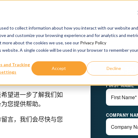
sed to collect information about how you interact with our website an
rove and customize your browsing experience and for analytics and metri
out more about the cookies we use, see our
Privacy Policy
is website. A single cookie will be used in your browser to remember you
s and Tracking
联系我
Accept
Decline
settings
FIRST NAME
*
是希望进一步了解我们如
备为您提供帮助。
COMPANY NA
单留言，我们会尽快与您