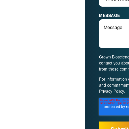
MESSAGE
Crown Bioscience
contact you abo
from these comm
For information 
and commitment 
Privacy Policy
.