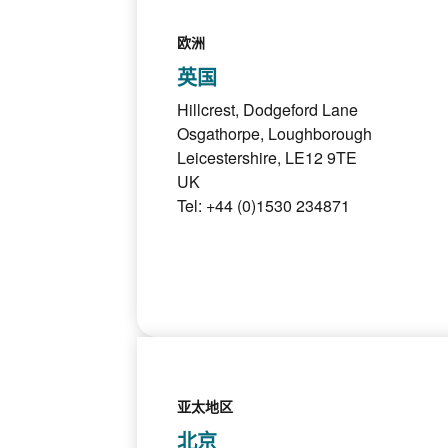
欧洲
英国
Hillcrest, Dodgeford Lane
Osgathorpe, Loughborough
Leicestershire, LE12 9TE
UK
Tel: +44 (0)1530 234871
亚太地区
北京