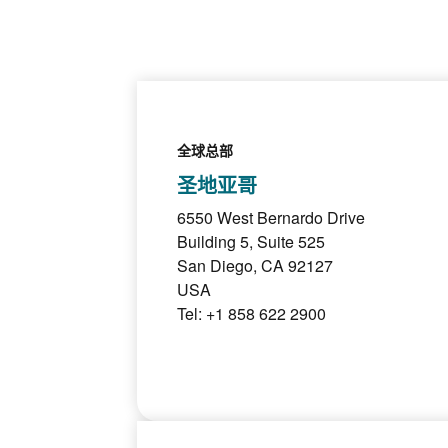
全球总部
圣地亚哥
6550 West Bernardo Drive
Building 5, Suite 525
San Diego, CA 92127
USA
Tel: +1 858 622 2900