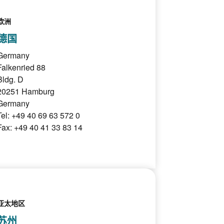
欧洲
德国
Germany
Falkenried 88
Bldg. D
20251 Hamburg
Germany
Tel: +49 40 69 63 572 0
Fax: +49 40 41 33 83 14
亚太地区
苏州