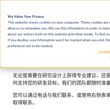
We Value Your Privacy
This website stores cookies on your computer. These cookies are u
allow us to remember you. We use this information in order to imp
about our visitors both on this website and other media. To find 
If you decline, your information won’t be tracked when you visit th
preference not to be tracked.
Cookie
联系我们
无论是需要在研究设计上获得专业建议，还
何支持您的研发目标，我们的团队都随时准
您可以通过电话与我们联系，或使用右侧表
取得联系。