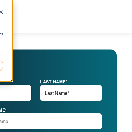
d
cs
r
们
LAST NAME
*
ME
*