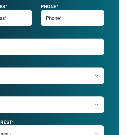
SS
*
PHONE
*
EREST
*