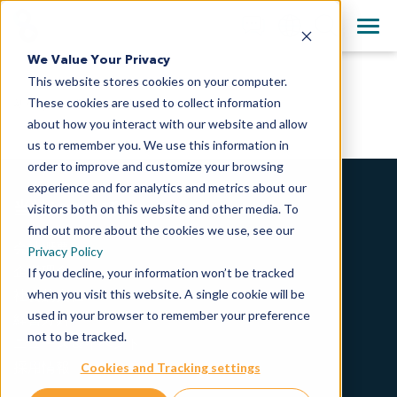
+81-3-4363-1361
Clos
English
We Value Your Privacy
All Contact Information
This website stores cookies on your computer.
日本語
These cookies are used to collect information
初代がん細胞での化合物のスクリーニング
简体中文
about how you interact with our website and allow
us to remember you. We use this information in
order to improve and customize your browsing
experience and for analytics and metrics about our
当社について
visitors both on this website and other media. To
find out more about the cookies we use, see our
会社概要
Privacy Policy
企業理念
If you decline, your information won’t be tracked
when you visit this website. A single cookie will be
社会的責任
used in your browser to remember your preference
経営方針
not to be tracked.
ニュース＆イベント
採用情報
Cookies and Tracking settings