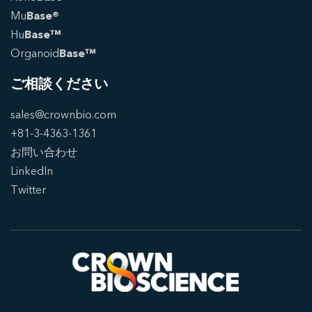
Mu
Base®
Hu
Base™
Organoid
Base™
ご相談ください
sales@crownbio.com
+81-3-4363-1361
お問い合わせ
LinkedIn
Twitter