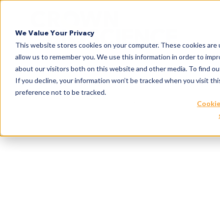
Search
We Value Your Privacy
This website stores cookies on your computer. These cookies are u
allow us to remember you. We use this information in order to imp
about our visitors both on this website and other media. To find 
If you decline, your information won’t be tracked when you visit th
preference not to be tracked.
シンジェニックおよび同種移植腫瘍モデルを使用した i
Cookie