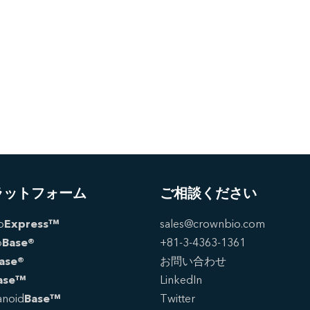
ラットフォーム
ご相談ください
o
Express™
sales@crownbio.com
o
Base®
+81-3-4363-1361
ase®
お問い合わせ
ase™
LinkedIn
noid
Base™
Twitter