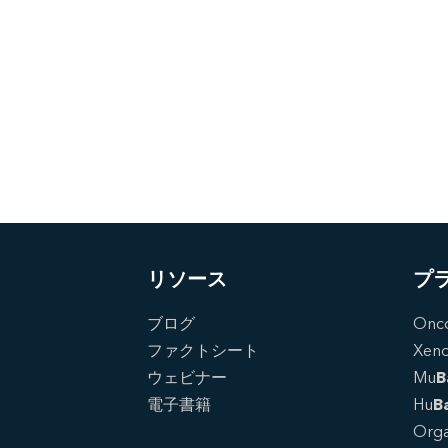
リソース
プ
ブログ
Onc
ファクトシート
Xen
ウェビナー
Mu
B
電子書籍
Hu
B
Orga