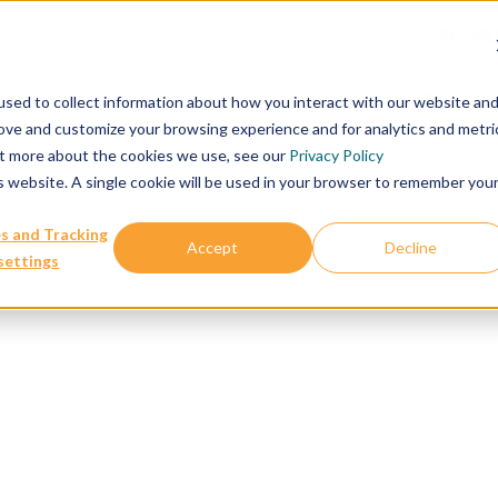
腫瘍
サービス
会社概要
私たち
sed to collect information about how you interact with our website an
rove and customize your browsing experience and for analytics and metri
out more about the cookies we use, see our
Privacy Policy
is website. A single cookie will be used in your browser to remember you
n vivo がん免疫創薬スクリーニングプラットフォームです
s and Tracking
Accept
Decline
settings